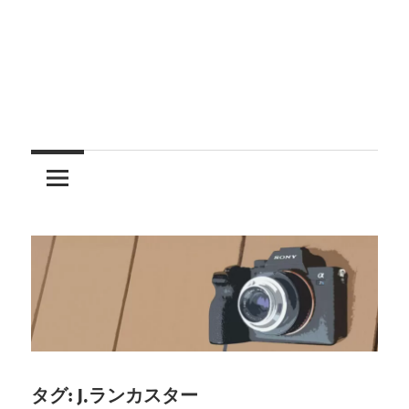
レ
ン
ズ
を
使
う
タグ:
J.ランカスター