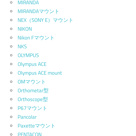
MIRANDA
MIRANDAマウント
NEX（SONY E）マウント
NIKON
Nikon Fマウント
NKS
OLYMPUS
Olympus ACE
Olympus ACE mount
OMマウント
Orthometar型
Orthoscope型
P67マウント
Pancolar
Paxetteマウント
PENTACON