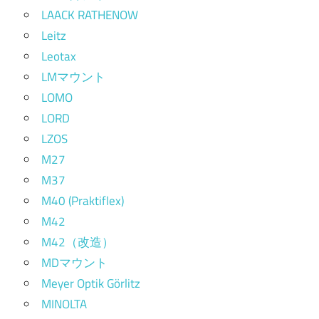
LAACK RATHENOW
Leitz
Leotax
LMマウント
LOMO
LORD
LZOS
M27
M37
M40 (Praktiflex)
M42
M42（改造）
MDマウント
Meyer Optik Görlitz
MINOLTA