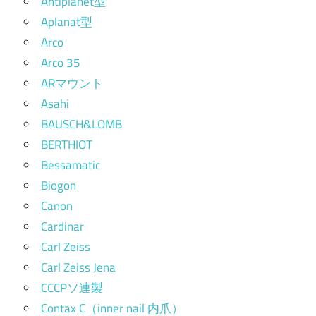
Antiplanet型
Aplanat型
Arco
Arco 35
ARマウント
Asahi
BAUSCH&LOMB
BERTHIOT
Bessamatic
Biogon
Canon
Cardinar
Carl Zeiss
Carl Zeiss Jena
CCCPソ連製
Contax C（inner nail 内爪）