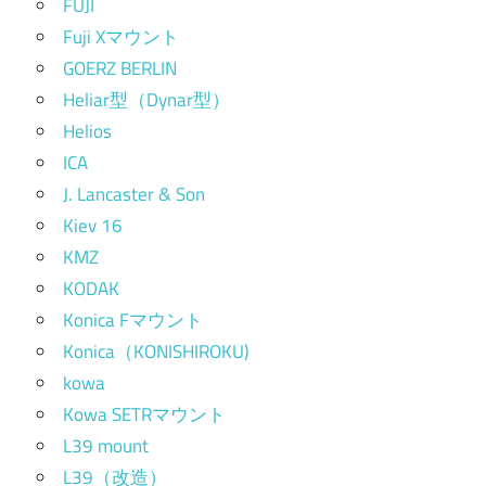
FUJI
Fuji Xマウント
GOERZ BERLIN
Heliar型（Dynar型）
Helios
ICA
J. Lancaster & Son
Kiev 16
KMZ
KODAK
Konica Fマウント
Konica（KONISHIROKU)
kowa
Kowa SETRマウント
L39 mount
L39（改造）