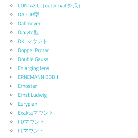
CONTAX C（outer nail 外爪）
DAGOR型
Dallmeyer
Dialyte型
DKLマウント
Doppel Protar
Double Gauss
Enlarging lens
ERNEMANN BOBⅠ
Ernostar
Ernst Ludwig
Euryplan
Exaktaマウント
FDマウント
FLマウント