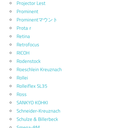
Projector Lest
Prominent
Prominentマウント
Protaｒ
Retina
Retrofocus
RICOH
Rodenstock
Roeschlein Kreuznach
Rollei
Rolleiflex SL35
Ross
SANKYO KOHKI
Schneider-Kreuznach
Schulze & Billerbeck
Smena-8M