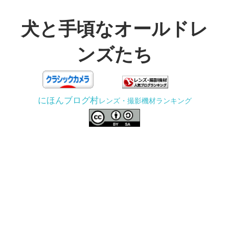
コ
ン
犬と手頃なオールドレ
テ
ンズたち
ン
ツ
3D
へ
プ
ス
にほんブログ村
レンズ・撮影機材ランキング
リ
キ
ン
ッ
タ
プ
ー
で
ジ
ャ
ン
ク