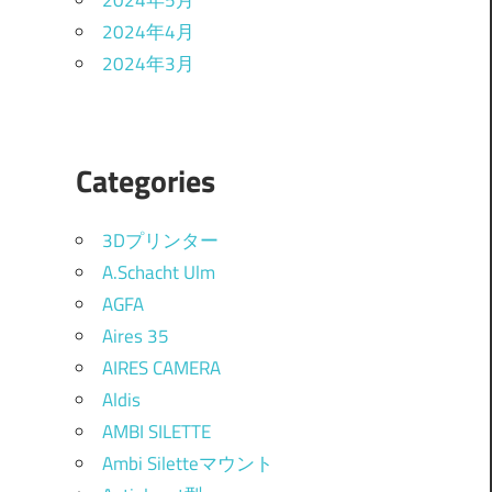
2024年5月
2024年4月
2024年3月
Categories
3Dプリンター
A.Schacht Ulm
AGFA
Aires 35
AIRES CAMERA
Aldis
AMBI SILETTE
Ambi Siletteマウント