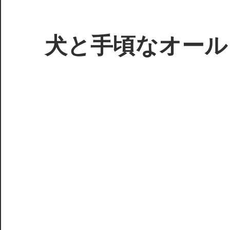
コ
ン
テ
犬と手頃なオール
ン
ツ
3D
へ
プ
ス
リ
キ
ン
ッ
タ
プ
ー
で
ジ
ャ
ン
ク