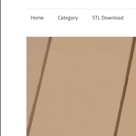
レ
ン
Home
Category
STL Download
ズ
を
使
う