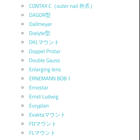
CONTAX C（outer nail 外爪）
DAGOR型
Dallmeyer
Dialyte型
DKLマウント
Doppel Protar
Double Gauss
Enlarging lens
ERNEMANN BOBⅠ
Ernostar
Ernst Ludwig
Euryplan
Exaktaマウント
FDマウント
FLマウント