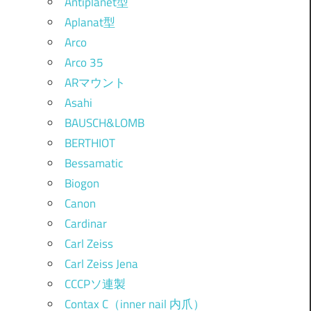
Antiplanet型
Aplanat型
Arco
Arco 35
ARマウント
Asahi
BAUSCH&LOMB
BERTHIOT
Bessamatic
Biogon
Canon
Cardinar
Carl Zeiss
Carl Zeiss Jena
CCCPソ連製
Contax C（inner nail 内爪）