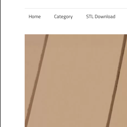
レ
ン
Home
Category
STL Download
ズ
を
使
う