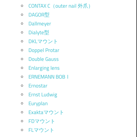
CONTAX C（outer nail 外爪）
DAGOR型
Dallmeyer
Dialyte型
DKLマウント
Doppel Protar
Double Gauss
Enlarging lens
ERNEMANN BOBⅠ
Ernostar
Ernst Ludwig
Euryplan
Exaktaマウント
FDマウント
FLマウント