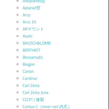
Antiplanet型
Aplanat型
Arco
Arco 35
ARマウント
Asahi
BAUSCH&LOMB
BERTHIOT
Bessamatic
Biogon
Canon
Cardinar
Carl Zeiss
Carl Zeiss Jena
CCCPソ連製
Contax C（inner nail 内爪）