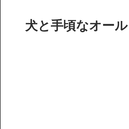
コ
ン
テ
犬と手頃なオール
ン
ツ
3D
へ
プ
ス
リ
キ
ン
ッ
タ
プ
ー
で
ジ
ャ
ン
ク