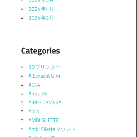
2024年5月
2024年4月
2024年3月
Categories
3Dプリンター
A.Schacht Ulm
AGFA
Aires 35
AIRES CAMERA
Aldis
AMBI SILETTE
Ambi Siletteマウント