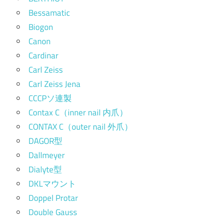
Bessamatic
Biogon
Canon
Cardinar
Carl Zeiss
Carl Zeiss Jena
CCCPソ連製
Contax C（inner nail 内爪）
CONTAX C（outer nail 外爪）
DAGOR型
Dallmeyer
Dialyte型
DKLマウント
Doppel Protar
Double Gauss