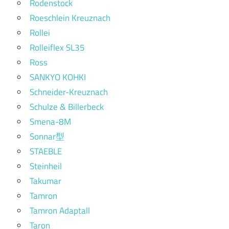
Rodenstock
Roeschlein Kreuznach
Rollei
Rolleiflex SL35
Ross
SANKYO KOHKI
Schneider-Kreuznach
Schulze & Billerbeck
Smena-8M
Sonnar型
STAEBLE
Steinheil
Takumar
Tamron
Tamron Adaptall
Taron