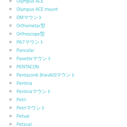
Olympus ACE
Olympus ACE mount
OMマウント
Orthometar型
Orthoscope型
P67マウント
Pancolar
Paxetteマウント
PENTACON
Pentacon6 (Kiev60)マウント
Pentina
Pentinaマウント
Petri
Petriマウント
Petval
Petzval