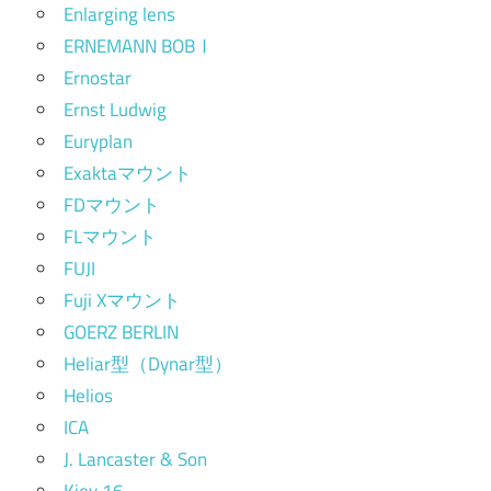
Enlarging lens
ERNEMANN BOBⅠ
Ernostar
Ernst Ludwig
Euryplan
Exaktaマウント
FDマウント
FLマウント
FUJI
Fuji Xマウント
GOERZ BERLIN
Heliar型（Dynar型）
Helios
ICA
J. Lancaster & Son