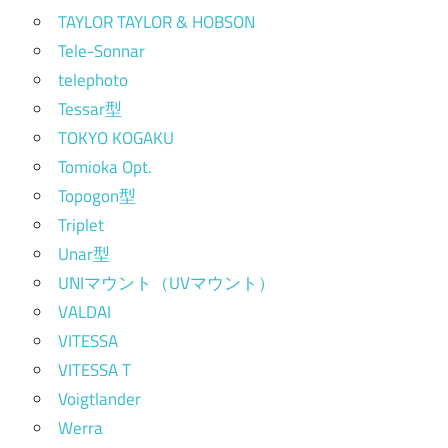
TAYLOR TAYLOR & HOBSON
Tele-Sonnar
telephoto
Tessar型
TOKYO KOGAKU
Tomioka Opt.
Topogon型
Triplet
Unar型
UNIマウント（UVマウント）
VALDAI
VITESSA
VITESSA T
Voigtlander
Werra