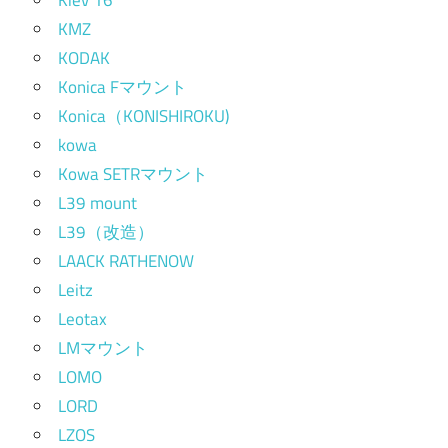
Kiev 16
KMZ
KODAK
Konica Fマウント
Konica（KONISHIROKU)
kowa
Kowa SETRマウント
L39 mount
L39（改造）
LAACK RATHENOW
Leitz
Leotax
LMマウント
LOMO
LORD
LZOS