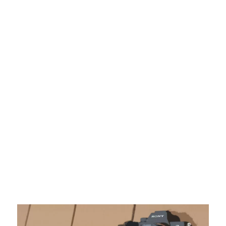
レ
ン
ズ
を
使
う