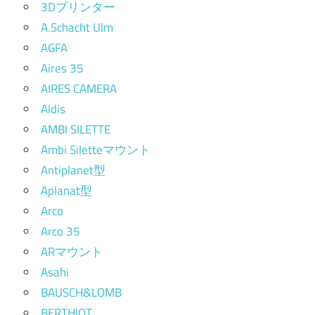
3Dプリンター
A.Schacht Ulm
AGFA
Aires 35
AIRES CAMERA
Aldis
AMBI SILETTE
Ambi Siletteマウント
Antiplanet型
Aplanat型
Arco
Arco 35
ARマウント
Asahi
BAUSCH&LOMB
BERTHIOT