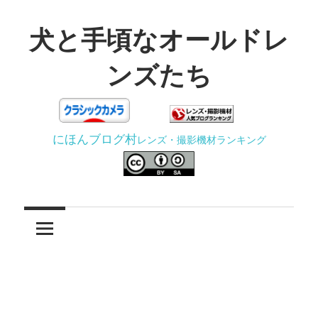
コ
ン
犬と手頃なオールドレ
テ
ンズたち
ン
ツ
3D
へ
プ
ス
にほんブログ村
レンズ・撮影機材ランキング
リ
キ
ン
ッ
タ
プ
ー
で
ジ
ャ
ン
ク