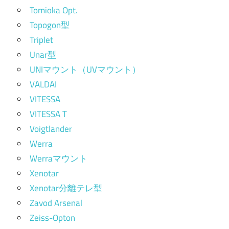
Tomioka Opt.
Topogon型
Triplet
Unar型
UNIマウント（UVマウント）
VALDAI
VITESSA
VITESSA T
Voigtlander
Werra
Werraマウント
Xenotar
Xenotar分離テレ型
Zavod Arsenal
Zeiss-Opton