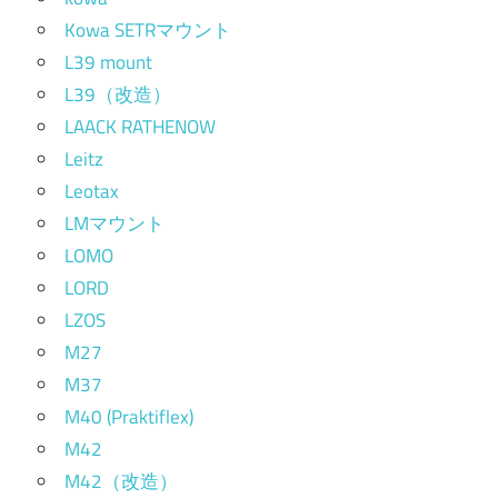
Kowa SETRマウント
L39 mount
L39（改造）
LAACK RATHENOW
Leitz
Leotax
LMマウント
LOMO
LORD
LZOS
M27
M37
M40 (Praktiflex)
M42
M42（改造）