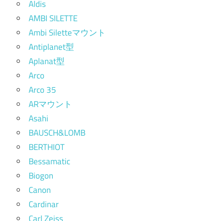
Aldis
AMBI SILETTE
Ambi Siletteマウント
Antiplanet型
Aplanat型
Arco
Arco 35
ARマウント
Asahi
BAUSCH&LOMB
BERTHIOT
Bessamatic
Biogon
Canon
Cardinar
Carl Zeiss