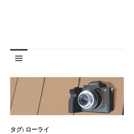
レ
ン
ズ
を
使
う
タグ:
ローライ