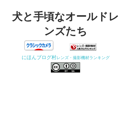
コ
ン
犬と手頃なオールドレ
テ
ンズたち
ン
ツ
3D
へ
プ
ス
にほんブログ村
レンズ・撮影機材ランキング
リ
キ
ン
ッ
タ
プ
ー
で
ジ
ャ
ン
ク