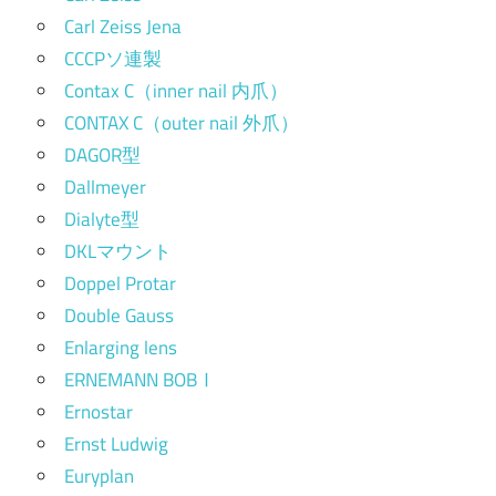
Carl Zeiss Jena
CCCPソ連製
Contax C（inner nail 内爪）
CONTAX C（outer nail 外爪）
DAGOR型
Dallmeyer
Dialyte型
DKLマウント
Doppel Protar
Double Gauss
Enlarging lens
ERNEMANN BOBⅠ
Ernostar
Ernst Ludwig
Euryplan