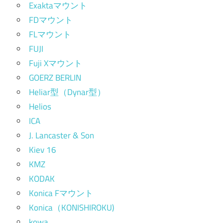
Exaktaマウント
FDマウント
FLマウント
FUJI
Fuji Xマウント
GOERZ BERLIN
Heliar型（Dynar型）
Helios
ICA
J. Lancaster & Son
Kiev 16
KMZ
KODAK
Konica Fマウント
Konica（KONISHIROKU)
kowa