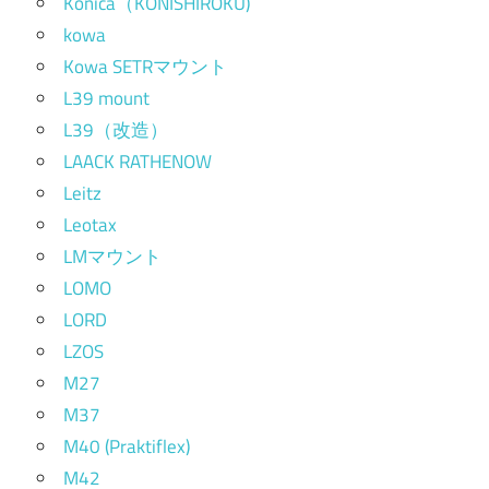
Konica（KONISHIROKU)
kowa
Kowa SETRマウント
L39 mount
L39（改造）
LAACK RATHENOW
Leitz
Leotax
LMマウント
LOMO
LORD
LZOS
M27
M37
M40 (Praktiflex)
M42