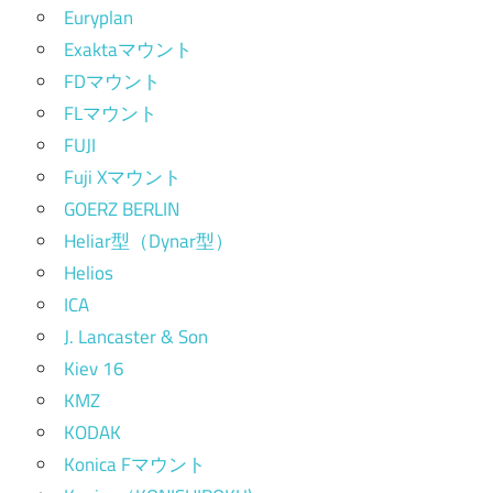
Euryplan
Exaktaマウント
FDマウント
FLマウント
FUJI
Fuji Xマウント
GOERZ BERLIN
Heliar型（Dynar型）
Helios
ICA
J. Lancaster & Son
Kiev 16
KMZ
KODAK
Konica Fマウント