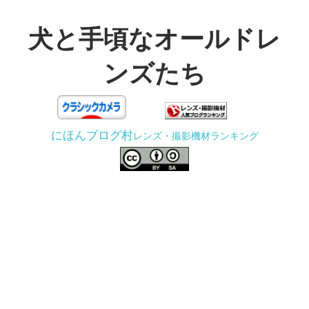
コ
ン
犬と手頃なオールドレ
テ
ンズたち
ン
ツ
3D
へ
プ
ス
にほんブログ村
レンズ・撮影機材ランキング
リ
キ
ン
ッ
タ
プ
ー
で
ジ
ャ
ン
ク