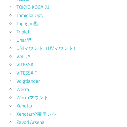
TOKYO KOGAKU
Tomioka Opt.
Topogon型
Triplet
Unar型
UNIマウント（UVマウント）
VALDAI
VITESSA
VITESSA T
Voigtlander
Werra
Werraマウント
Xenotar
Xenotar分離テレ型
Zavod Arsenal