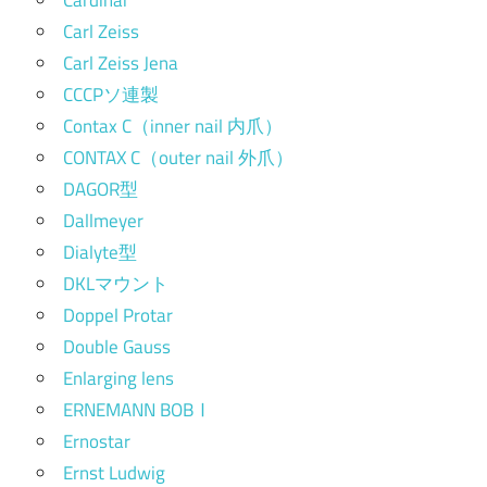
Cardinar
Carl Zeiss
Carl Zeiss Jena
CCCPソ連製
Contax C（inner nail 内爪）
CONTAX C（outer nail 外爪）
DAGOR型
Dallmeyer
Dialyte型
DKLマウント
Doppel Protar
Double Gauss
Enlarging lens
ERNEMANN BOBⅠ
Ernostar
Ernst Ludwig