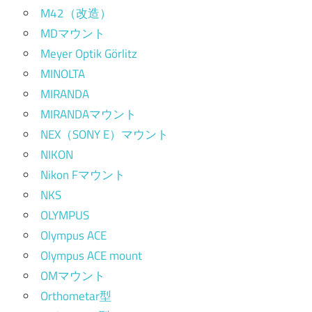
M42（改造）
MDマウント
Meyer Optik Görlitz
MINOLTA
MIRANDA
MIRANDAマウント
NEX（SONY E）マウント
NIKON
Nikon Fマウント
NKS
OLYMPUS
Olympus ACE
Olympus ACE mount
OMマウント
Orthometar型