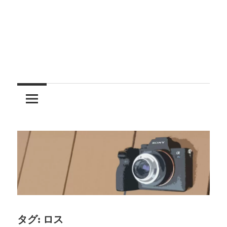
レ
ン
ズ
を
使
う
タグ:
ロス