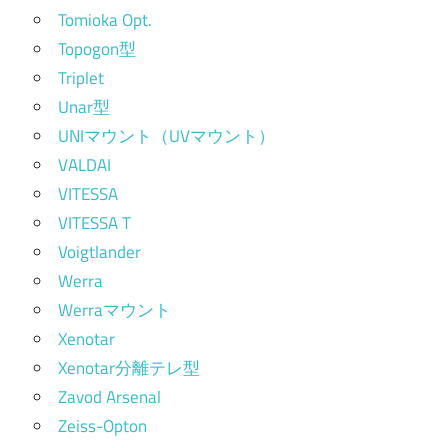
Tomioka Opt.
Topogon型
Triplet
Unar型
UNIマウント（UVマウント）
VALDAI
VITESSA
VITESSA T
Voigtlander
Werra
Werraマウント
Xenotar
Xenotar分離テレ型
Zavod Arsenal
Zeiss-Opton