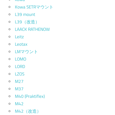
Kowa SETRマウント
L39 mount
L39（改造）
LAACK RATHENOW
Leitz
Leotax
LMマウント
LOMO
LORD
LZOS
M27
M37
M40 (Praktiflex)
M42
M42（改造）