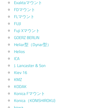
Exaktaマウント
FDマウント
FLマウント
FUJI
Fuji Xマウント
GOERZ BERLIN
Heliar型（Dynar型）
Helios
ICA
J. Lancaster & Son
Kiev 16
KMZ
KODAK
Konica Fマウント
Konica（KONISHIROKU)
kowa