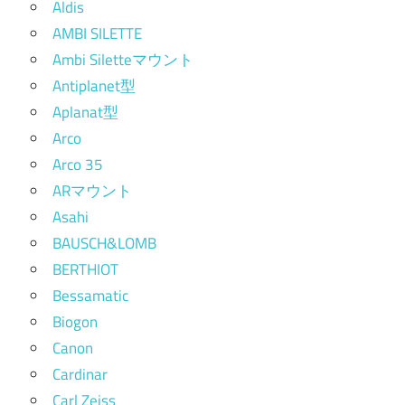
Aldis
AMBI SILETTE
Ambi Siletteマウント
Antiplanet型
Aplanat型
Arco
Arco 35
ARマウント
Asahi
BAUSCH&LOMB
BERTHIOT
Bessamatic
Biogon
Canon
Cardinar
Carl Zeiss