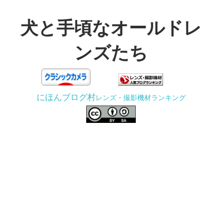
コ
ン
犬と手頃なオールドレ
テ
ンズたち
ン
ツ
3D
へ
プ
ス
にほんブログ村
レンズ・撮影機材ランキング
リ
キ
ン
ッ
タ
プ
ー
で
ジ
ャ
ン
ク