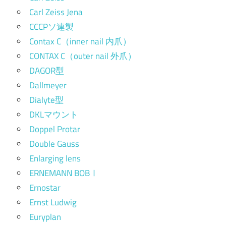
Carl Zeiss Jena
CCCPソ連製
Contax C（inner nail 内爪）
CONTAX C（outer nail 外爪）
DAGOR型
Dallmeyer
Dialyte型
DKLマウント
Doppel Protar
Double Gauss
Enlarging lens
ERNEMANN BOBⅠ
Ernostar
Ernst Ludwig
Euryplan