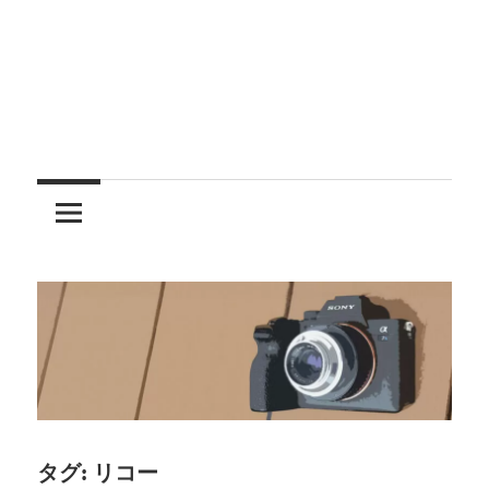
レ
ン
ズ
を
使
う
タグ:
リコー