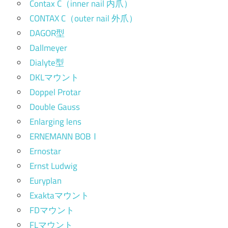
Contax C（inner nail 内爪）
CONTAX C（outer nail 外爪）
DAGOR型
Dallmeyer
Dialyte型
DKLマウント
Doppel Protar
Double Gauss
Enlarging lens
ERNEMANN BOBⅠ
Ernostar
Ernst Ludwig
Euryplan
Exaktaマウント
FDマウント
FLマウント