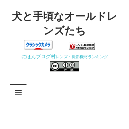
コ
ン
犬と手頃なオールドレ
テ
ンズたち
ン
ツ
3D
へ
プ
ス
にほんブログ村
レンズ・撮影機材ランキング
リ
キ
ン
ッ
タ
プ
ー
で
ジ
ャ
ン
ク