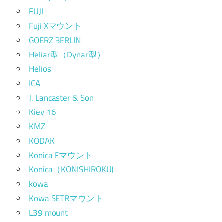
FUJI
Fuji Xマウント
GOERZ BERLIN
Heliar型（Dynar型）
Helios
ICA
J. Lancaster & Son
Kiev 16
KMZ
KODAK
Konica Fマウント
Konica（KONISHIROKU)
kowa
Kowa SETRマウント
L39 mount