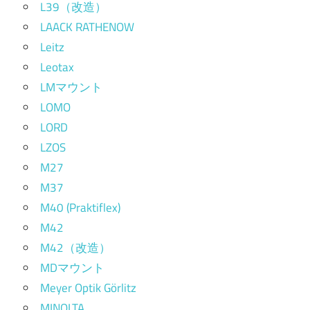
L39（改造）
LAACK RATHENOW
Leitz
Leotax
LMマウント
LOMO
LORD
LZOS
M27
M37
M40 (Praktiflex)
M42
M42（改造）
MDマウント
Meyer Optik Görlitz
MINOLTA