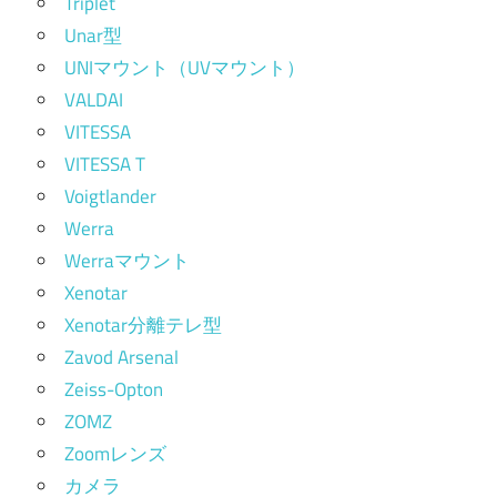
Triplet
Unar型
UNIマウント（UVマウント）
VALDAI
VITESSA
VITESSA T
Voigtlander
Werra
Werraマウント
Xenotar
Xenotar分離テレ型
Zavod Arsenal
Zeiss-Opton
ZOMZ
Zoomレンズ
カメラ