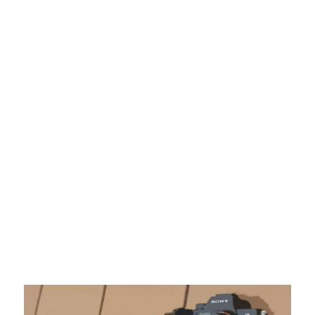
レ
ン
ズ
を
使
う