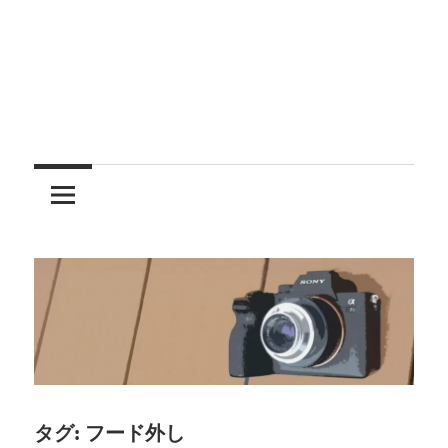
レ
ン
ズ
を
使
う
タグ:
フード外し