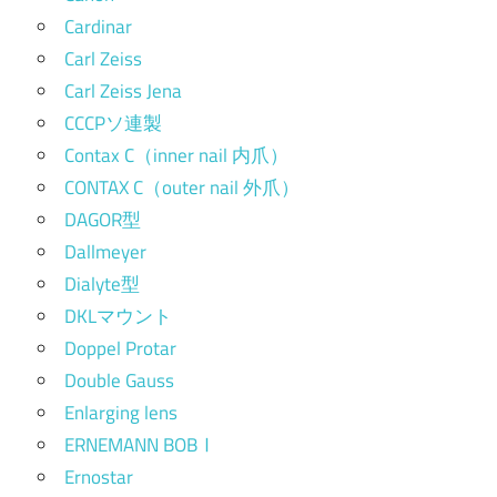
Cardinar
Carl Zeiss
Carl Zeiss Jena
CCCPソ連製
Contax C（inner nail 内爪）
CONTAX C（outer nail 外爪）
DAGOR型
Dallmeyer
Dialyte型
DKLマウント
Doppel Protar
Double Gauss
Enlarging lens
ERNEMANN BOBⅠ
Ernostar