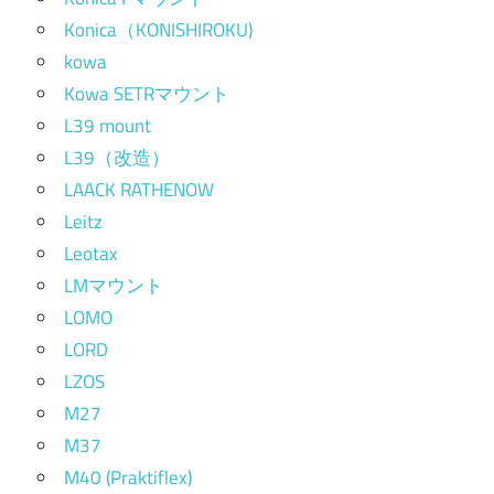
Konica（KONISHIROKU)
kowa
Kowa SETRマウント
L39 mount
L39（改造）
LAACK RATHENOW
Leitz
Leotax
LMマウント
LOMO
LORD
LZOS
M27
M37
M40 (Praktiflex)