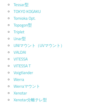
Tessar型
TOKYO KOGAKU
Tomioka Opt.
Topogon型
Triplet
Unar型
UNIマウント（UVマウント）
VALDAI
VITESSA
VITESSA T
Voigtlander
Werra
Werraマウント
Xenotar
Xenotar分離テレ型