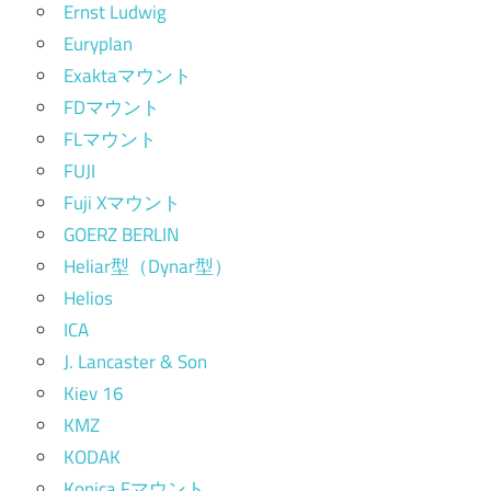
Ernst Ludwig
Euryplan
Exaktaマウント
FDマウント
FLマウント
FUJI
Fuji Xマウント
GOERZ BERLIN
Heliar型（Dynar型）
Helios
ICA
J. Lancaster & Son
Kiev 16
KMZ
KODAK
Konica Fマウント