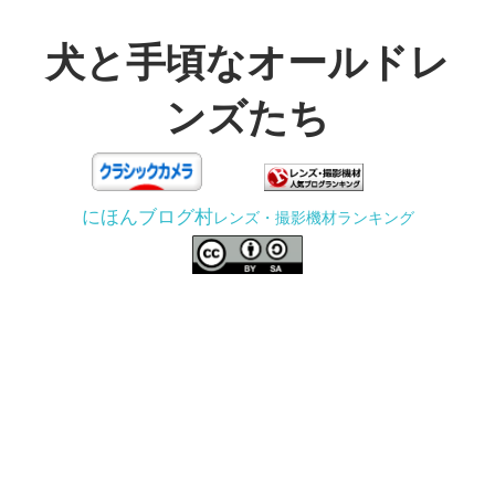
コ
ン
犬と手頃なオールドレ
テ
ンズたち
ン
ツ
3D
へ
プ
ス
にほんブログ村
レンズ・撮影機材ランキング
リ
キ
ン
ッ
タ
プ
ー
で
ジ
ャ
ン
ク