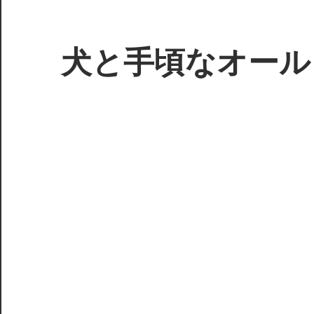
コ
ン
テ
犬と手頃なオール
ン
ツ
3D
へ
プ
ス
リ
キ
ン
ッ
タ
プ
ー
で
ジ
ャ
ン
ク