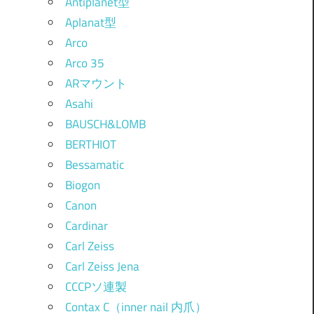
Antiplanet型
Aplanat型
Arco
Arco 35
ARマウント
Asahi
BAUSCH&LOMB
BERTHIOT
Bessamatic
Biogon
Canon
Cardinar
Carl Zeiss
Carl Zeiss Jena
CCCPソ連製
Contax C（inner nail 内爪）