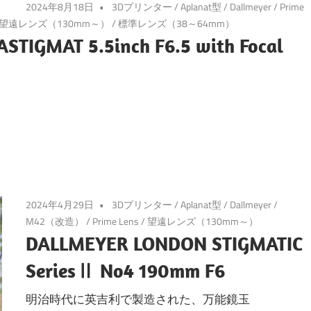
2024年8月18日
3Dプリンター
/
Aplanat型
/
Dallmeyer
/
Prime
望遠レンズ（130mm～）
/
標準レンズ（38～64mm）
TIGMAT 5.5inch F6.5 with Focal
2024年4月29日
3Dプリンター
/
Aplanat型
/
Dallmeyer
/
M42（改造）
/
Prime Lens
/
望遠レンズ（130mm～）
DALLMEYER LONDON STIGMATIC
SeriesⅡ No4 190mm F6
明治時代に英吉利で製造された、万能鏡玉