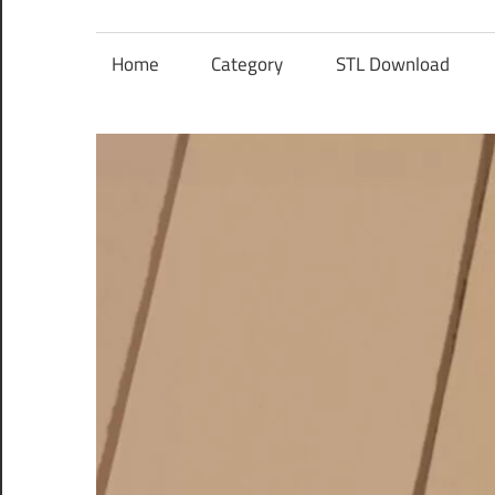
レ
ン
Home
Category
STL Download
ズ
を
使
う