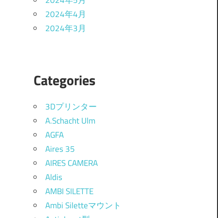
2024年5月
2024年4月
2024年3月
Categories
3Dプリンター
A.Schacht Ulm
AGFA
Aires 35
AIRES CAMERA
Aldis
AMBI SILETTE
Ambi Siletteマウント