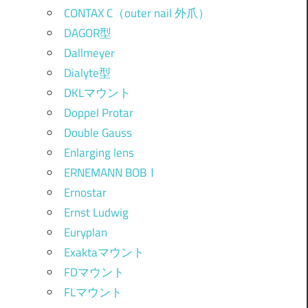
CONTAX C（outer nail 外爪）
DAGOR型
Dallmeyer
Dialyte型
DKLマウント
Doppel Protar
Double Gauss
Enlarging lens
ERNEMANN BOBⅠ
Ernostar
Ernst Ludwig
Euryplan
Exaktaマウント
FDマウント
FLマウント