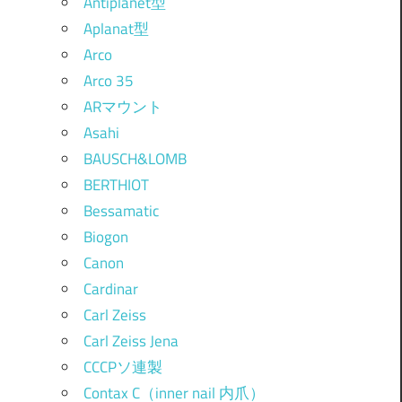
Antiplanet型
Aplanat型
Arco
Arco 35
ARマウント
Asahi
BAUSCH&LOMB
BERTHIOT
Bessamatic
Biogon
Canon
Cardinar
Carl Zeiss
Carl Zeiss Jena
CCCPソ連製
Contax C（inner nail 内爪）