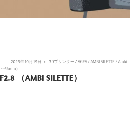
2025年10月19日
3Dプリンター
/
AGFA
/
AMBI SILETTE
/
Ambi
～64mm）
F2.8 （AMBI SILETTE）