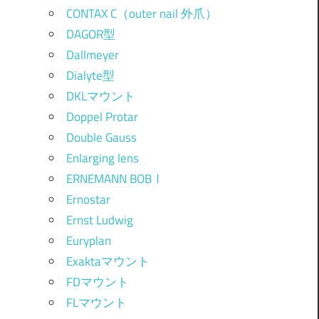
CONTAX C（outer nail 外爪）
DAGOR型
Dallmeyer
Dialyte型
DKLマウント
Doppel Protar
Double Gauss
Enlarging lens
ERNEMANN BOBⅠ
Ernostar
Ernst Ludwig
Euryplan
Exaktaマウント
FDマウント
FLマウント