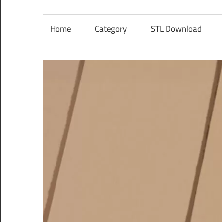
レ
ン
Home
Category
STL Download
ズ
を
使
う