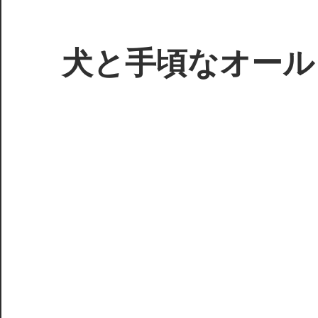
コ
ン
テ
犬と手頃なオール
ン
ツ
3D
へ
プ
ス
リ
キ
ン
ッ
タ
プ
ー
で
ジ
ャ
ン
ク