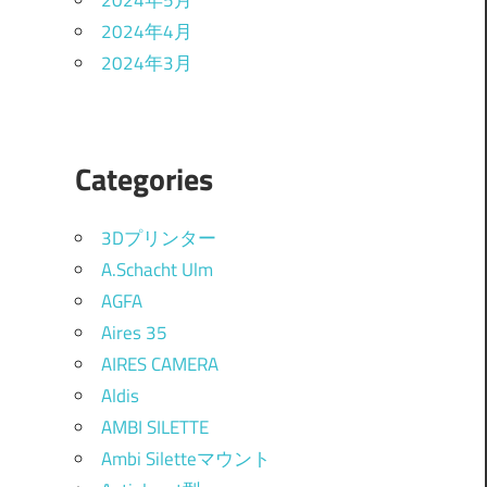
2024年5月
2024年4月
2024年3月
Categories
3Dプリンター
A.Schacht Ulm
AGFA
Aires 35
AIRES CAMERA
Aldis
AMBI SILETTE
Ambi Siletteマウント