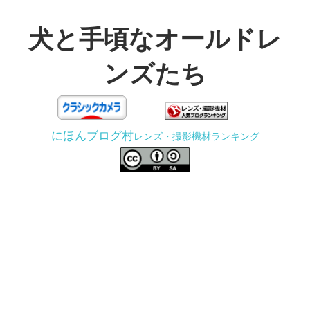
コ
ン
犬と手頃なオールドレ
テ
ンズたち
ン
ツ
3D
へ
プ
ス
にほんブログ村
レンズ・撮影機材ランキング
リ
キ
ン
ッ
タ
プ
ー
で
ジ
ャ
ン
ク