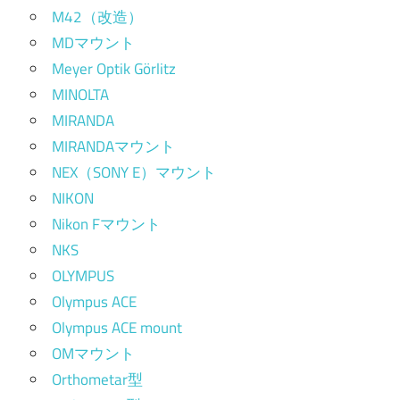
M42（改造）
MDマウント
Meyer Optik Görlitz
MINOLTA
MIRANDA
MIRANDAマウント
NEX（SONY E）マウント
NIKON
Nikon Fマウント
NKS
OLYMPUS
Olympus ACE
Olympus ACE mount
OMマウント
Orthometar型