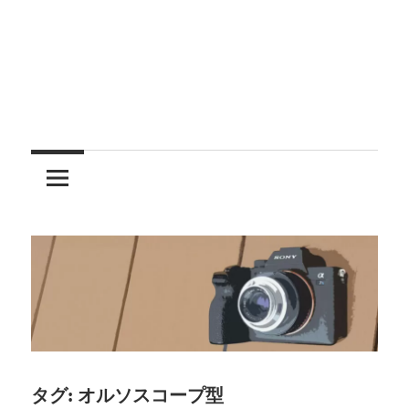
レ
ン
ズ
を
使
う
タグ:
オルソスコープ型