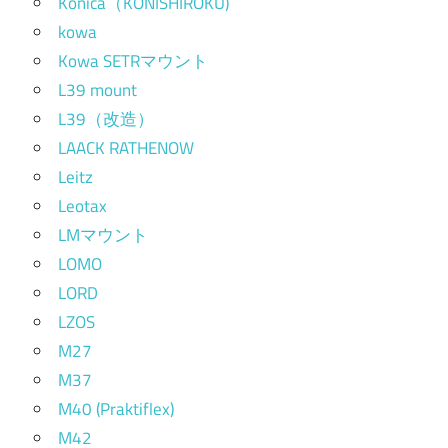
Konica（KONISHIROKU)
kowa
Kowa SETRマウント
L39 mount
L39（改造）
LAACK RATHENOW
Leitz
Leotax
LMマウント
LOMO
LORD
LZOS
M27
M37
M40 (Praktiflex)
M42