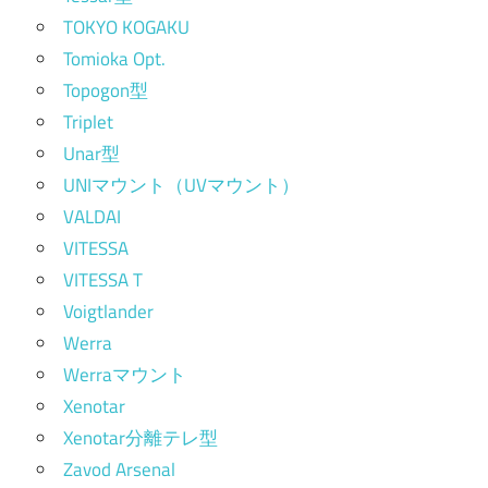
TOKYO KOGAKU
Tomioka Opt.
Topogon型
Triplet
Unar型
UNIマウント（UVマウント）
VALDAI
VITESSA
VITESSA T
Voigtlander
Werra
Werraマウント
Xenotar
Xenotar分離テレ型
Zavod Arsenal