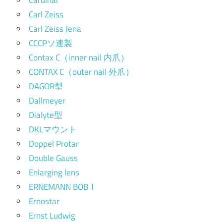
Cardinar
Carl Zeiss
Carl Zeiss Jena
CCCPソ連製
Contax C（inner nail 内爪）
CONTAX C（outer nail 外爪）
DAGOR型
Dallmeyer
Dialyte型
DKLマウント
Doppel Protar
Double Gauss
Enlarging lens
ERNEMANN BOBⅠ
Ernostar
Ernst Ludwig