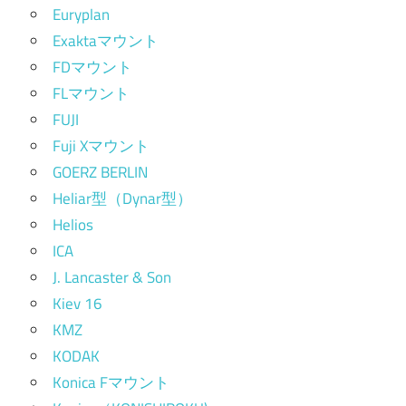
Euryplan
Exaktaマウント
FDマウント
FLマウント
FUJI
Fuji Xマウント
GOERZ BERLIN
Heliar型（Dynar型）
Helios
ICA
J. Lancaster & Son
Kiev 16
KMZ
KODAK
Konica Fマウント