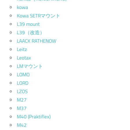
kowa
Kowa SETRマウント
L39 mount
L39（改造）
LAACK RATHENOW
Leitz
Leotax
LMマウント
LOMO
LORD
LZOS
M27
M37
M40 (Praktiflex)
M42