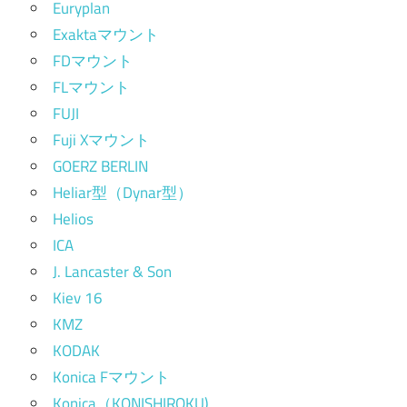
Euryplan
Exaktaマウント
FDマウント
FLマウント
FUJI
Fuji Xマウント
GOERZ BERLIN
Heliar型（Dynar型）
Helios
ICA
J. Lancaster & Son
Kiev 16
KMZ
KODAK
Konica Fマウント
Konica（KONISHIROKU)