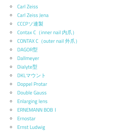
Carl Zeiss
Carl Zeiss Jena
CCCPソ連製
Contax C（inner nail 内爪）
CONTAX C（outer nail 外爪）
DAGOR型
Dallmeyer
Dialyte型
DKLマウント
Doppel Protar
Double Gauss
Enlarging lens
ERNEMANN BOBⅠ
Ernostar
Ernst Ludwig