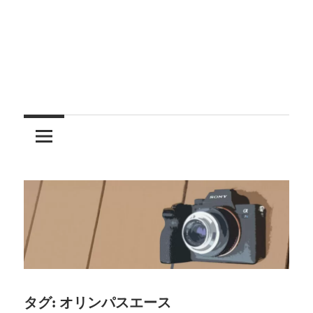
レ
ン
ズ
を
使
う
タグ:
オリンパスエース