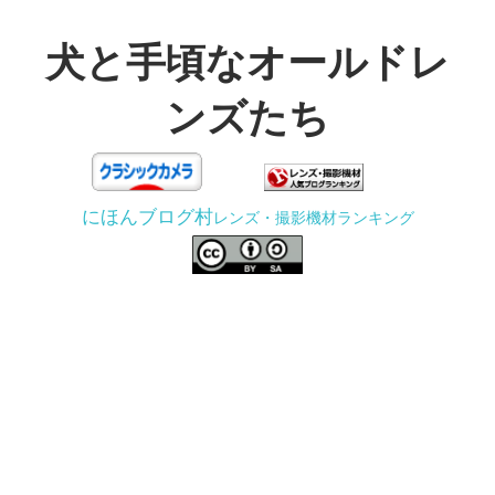
コ
ン
犬と手頃なオールドレ
テ
ンズたち
ン
ツ
3D
へ
プ
ス
にほんブログ村
レンズ・撮影機材ランキング
リ
キ
ン
ッ
タ
プ
ー
で
ジ
ャ
ン
ク