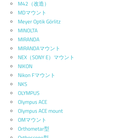
M42（改造）
MDマウント
Meyer Optik Görlitz
MINOLTA
MIRANDA
MIRANDAマウント
NEX（SONY E）マウント
NIKON
Nikon Fマウント
NKS
OLYMPUS
Olympus ACE
Olympus ACE mount
OMマウント
Orthometar型
Orthoscope型