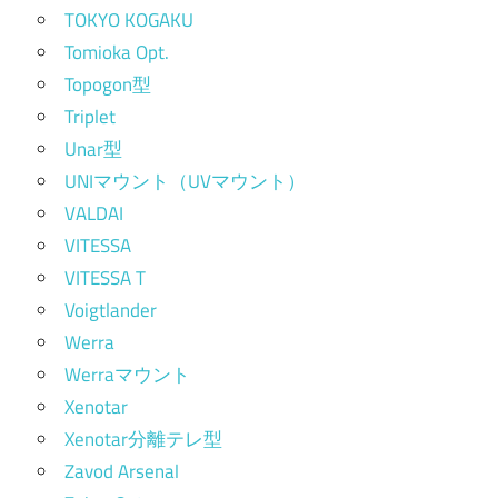
TOKYO KOGAKU
Tomioka Opt.
Topogon型
Triplet
Unar型
UNIマウント（UVマウント）
VALDAI
VITESSA
VITESSA T
Voigtlander
Werra
Werraマウント
Xenotar
Xenotar分離テレ型
Zavod Arsenal