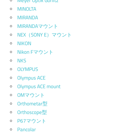
Meyer Optik Görlitz
MINOLTA
MIRANDA
MIRANDAマウント
NEX（SONY E）マウント
NIKON
Nikon Fマウント
NKS
OLYMPUS
Olympus ACE
Olympus ACE mount
OMマウント
Orthometar型
Orthoscope型
P67マウント
Pancolar