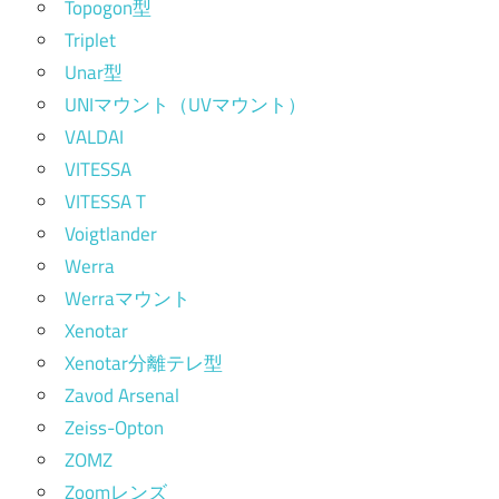
Topogon型
Triplet
Unar型
UNIマウント（UVマウント）
VALDAI
VITESSA
VITESSA T
Voigtlander
Werra
Werraマウント
Xenotar
Xenotar分離テレ型
Zavod Arsenal
Zeiss-Opton
ZOMZ
Zoomレンズ