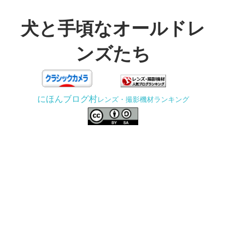
コ
ン
犬と手頃なオールドレ
テ
ンズたち
ン
ツ
3D
へ
プ
ス
にほんブログ村
レンズ・撮影機材ランキング
リ
キ
ン
ッ
タ
プ
ー
で
ジ
ャ
ン
ク