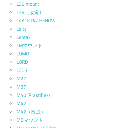
L39 mount
L39（改造）
LAACK RATHENOW
Leitz
Leotax
LMマウント
LOMO
LORD
LZOS
M27
M37
M40 (Praktiflex)
M42
M42（改造）
MDマウント