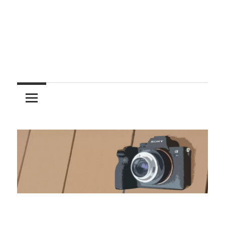
レ
ン
ズ
を
使
う