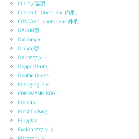
CCCPソ連製
Contax C（inner nail 内爪）
CONTAX C（outer nail 外爪）
DAGOR型
Dallmeyer
Dialyte型
DKLマウント
Doppel Protar
Double Gauss
Enlarging lens
ERNEMANN BOBⅠ
Ernostar
Ernst Ludwig
Euryplan
Exaktaマウント
FDマウント