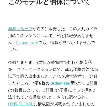
このモデルと個体について
興和グループ
が過去に販売した、この大判カメラ
用のこのレンズについて、殆ど情報がありませ
ん。
Camera-wiki
でも、情報が見つかりませんで
した。
今回たまたま、3群目が鏡筒内で外れた格安品
を、ヤフーオークションにて、ebay価格の約10％
以下で購入出来ました。これを戻す過程で、分解
したところ、
4群6枚の
Orthometar
型です
。2群目
は1群目によって、3群目は4群目によって押さえ
込まれている構造でした。さらに調べると、
LENS-CLUB.RU
に構成図が掲載されていましたの