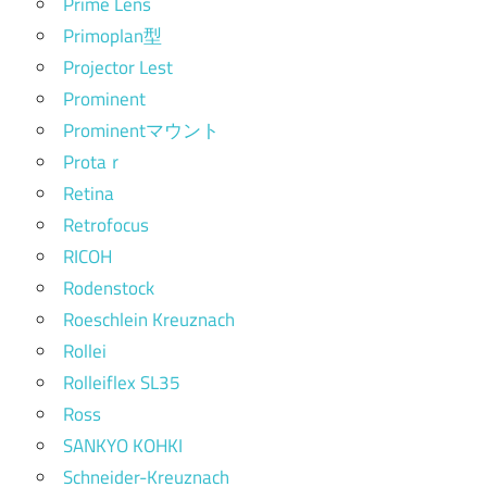
Prime Lens
Primoplan型
Projector Lest
Prominent
Prominentマウント
Protaｒ
Retina
Retrofocus
RICOH
Rodenstock
Roeschlein Kreuznach
Rollei
Rolleiflex SL35
Ross
SANKYO KOHKI
Schneider-Kreuznach