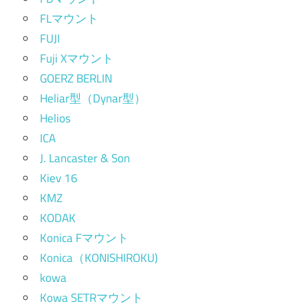
FLマウント
FUJI
Fuji Xマウント
GOERZ BERLIN
Heliar型（Dynar型）
Helios
ICA
J. Lancaster & Son
Kiev 16
KMZ
KODAK
Konica Fマウント
Konica（KONISHIROKU)
kowa
Kowa SETRマウント