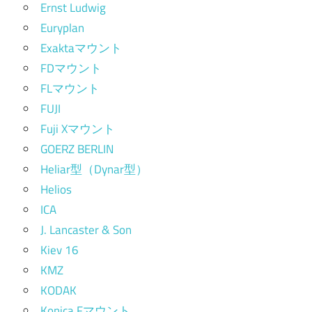
Ernst Ludwig
Euryplan
Exaktaマウント
FDマウント
FLマウント
FUJI
Fuji Xマウント
GOERZ BERLIN
Heliar型（Dynar型）
Helios
ICA
J. Lancaster & Son
Kiev 16
KMZ
KODAK
Konica Fマウント