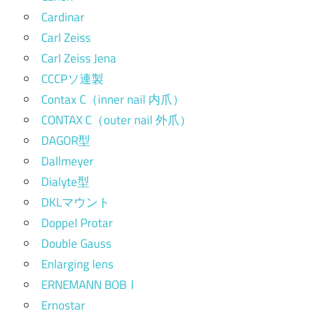
Cardinar
Carl Zeiss
Carl Zeiss Jena
CCCPソ連製
Contax C（inner nail 内爪）
CONTAX C（outer nail 外爪）
DAGOR型
Dallmeyer
Dialyte型
DKLマウント
Doppel Protar
Double Gauss
Enlarging lens
ERNEMANN BOBⅠ
Ernostar