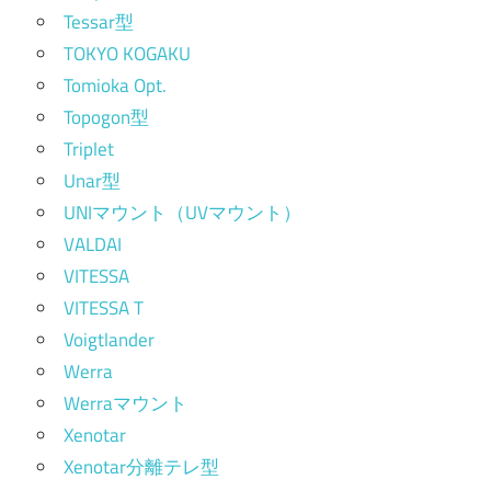
Tessar型
TOKYO KOGAKU
Tomioka Opt.
Topogon型
Triplet
Unar型
UNIマウント（UVマウント）
VALDAI
VITESSA
VITESSA T
Voigtlander
Werra
Werraマウント
Xenotar
Xenotar分離テレ型