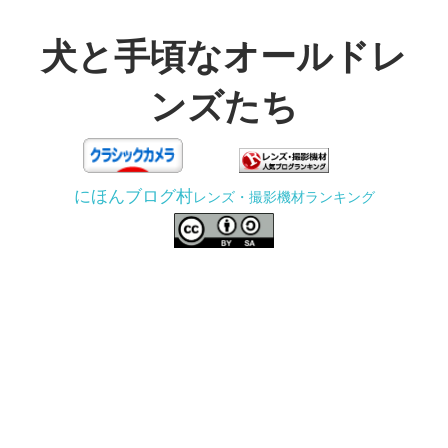
コ
ン
犬と手頃なオールドレ
テ
ンズたち
ン
ツ
3D
へ
プ
ス
にほんブログ村
レンズ・撮影機材ランキング
リ
キ
ン
ッ
タ
プ
ー
で
ジ
ャ
ン
ク