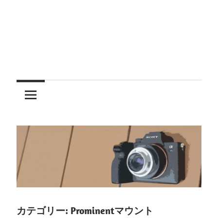
レ
ン
ズ
を
使
う
カテゴリー:
Prominentマウント