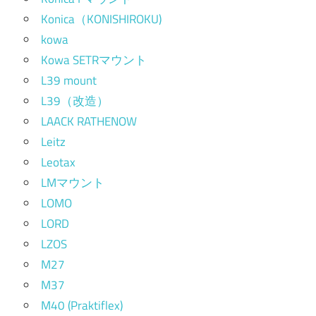
Konica（KONISHIROKU)
kowa
Kowa SETRマウント
L39 mount
L39（改造）
LAACK RATHENOW
Leitz
Leotax
LMマウント
LOMO
LORD
LZOS
M27
M37
M40 (Praktiflex)