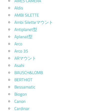
AIRES CAMERA
Aldis
AMBI SILETTE
Ambi Siletteマウント
Antiplanet型
Aplanat型
Arco
Arco 35
ARマウント
Asahi
BAUSCH&LOMB
BERTHIOT
Bessamatic
Biogon
Canon
Cardinar