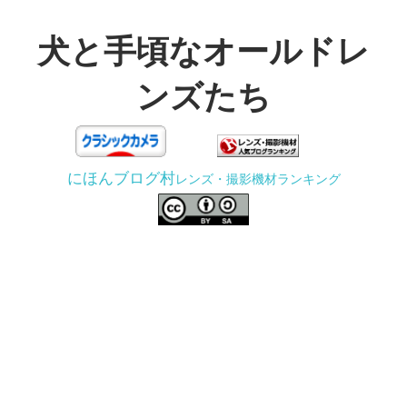
コ
ン
犬と手頃なオールドレ
テ
ンズたち
ン
ツ
3D
へ
プ
ス
にほんブログ村
レンズ・撮影機材ランキング
リ
キ
ン
ッ
タ
プ
ー
で
ジ
ャ
ン
ク