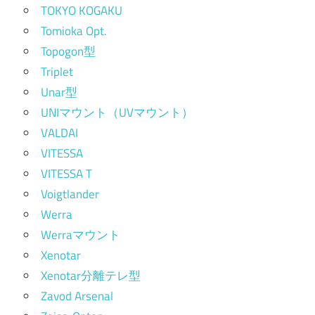
TOKYO KOGAKU
Tomioka Opt.
Topogon型
Triplet
Unar型
UNIマウント（UVマウント）
VALDAI
VITESSA
VITESSA T
Voigtlander
Werra
Werraマウント
Xenotar
Xenotar分離テレ型
Zavod Arsenal