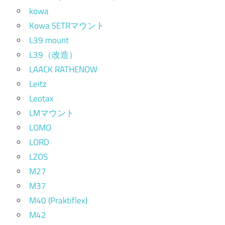
kowa
Kowa SETRマウント
L39 mount
L39（改造）
LAACK RATHENOW
Leitz
Leotax
LMマウント
LOMO
LORD
LZOS
M27
M37
M40 (Praktiflex)
M42