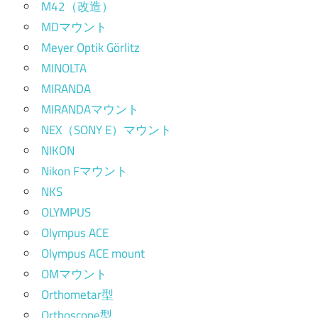
M42（改造）
MDマウント
Meyer Optik Görlitz
MINOLTA
MIRANDA
MIRANDAマウント
NEX（SONY E）マウント
NIKON
Nikon Fマウント
NKS
OLYMPUS
Olympus ACE
Olympus ACE mount
OMマウント
Orthometar型
Orthoscope型