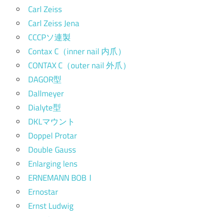
Carl Zeiss
Carl Zeiss Jena
CCCPソ連製
Contax C（inner nail 内爪）
CONTAX C（outer nail 外爪）
DAGOR型
Dallmeyer
Dialyte型
DKLマウント
Doppel Protar
Double Gauss
Enlarging lens
ERNEMANN BOBⅠ
Ernostar
Ernst Ludwig