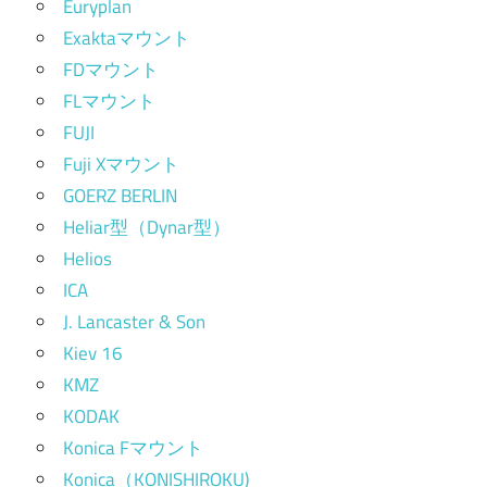
Euryplan
Exaktaマウント
FDマウント
FLマウント
FUJI
Fuji Xマウント
GOERZ BERLIN
Heliar型（Dynar型）
Helios
ICA
J. Lancaster & Son
Kiev 16
KMZ
KODAK
Konica Fマウント
Konica（KONISHIROKU)