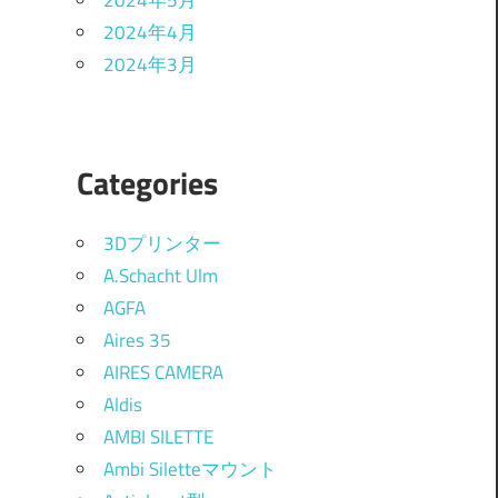
2024年5月
2024年4月
2024年3月
Categories
3Dプリンター
A.Schacht Ulm
AGFA
Aires 35
AIRES CAMERA
Aldis
AMBI SILETTE
Ambi Siletteマウント