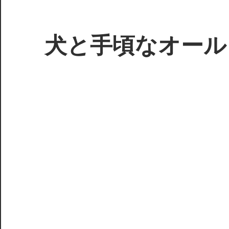
コ
ン
テ
犬と手頃なオール
ン
ツ
3D
へ
プ
ス
リ
キ
ン
ッ
タ
プ
ー
で
ジ
ャ
ン
ク