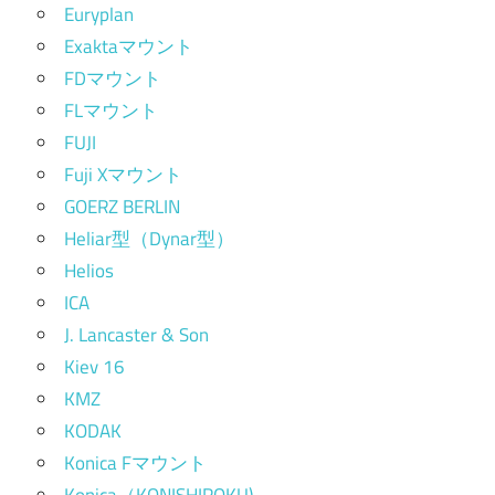
Euryplan
Exaktaマウント
FDマウント
FLマウント
FUJI
Fuji Xマウント
GOERZ BERLIN
Heliar型（Dynar型）
Helios
ICA
J. Lancaster & Son
Kiev 16
KMZ
KODAK
Konica Fマウント
Konica（KONISHIROKU)