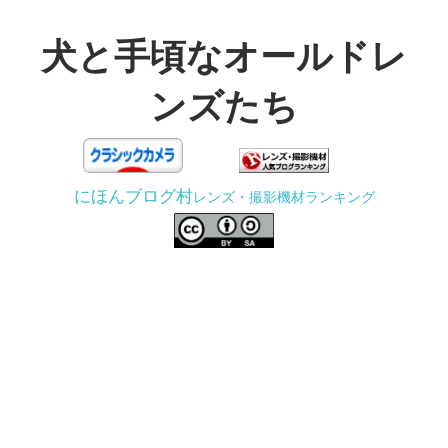
コ
ン
犬と手頃なオールドレ
テ
ンズたち
ン
ツ
3D
へ
プ
ス
にほんブログ村
レンズ・撮影機材ランキング
リ
キ
ン
ッ
タ
プ
ー
で
ジ
ャ
ン
ク