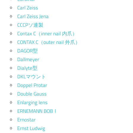
Carl Zeiss
Carl Zeiss Jena
CCCPソ連製
Contax C（inner nail 内爪）
CONTAX C（outer nail 外爪）
DAGOR型
Dallmeyer
Dialyte型
DKLマウント
Doppel Protar
Double Gauss
Enlarging lens
ERNEMANN BOBⅠ
Ernostar
Ernst Ludwig