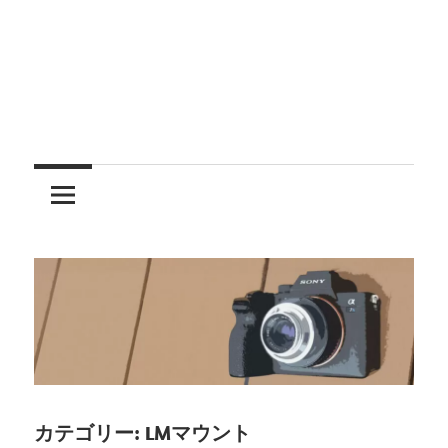
レ
ン
ズ
を
使
う
カテゴリー:
LMマウント