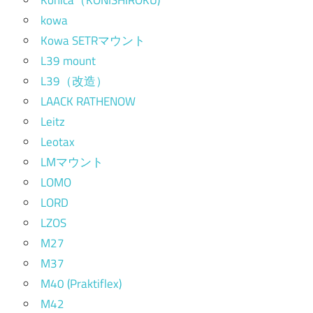
kowa
Kowa SETRマウント
L39 mount
L39（改造）
LAACK RATHENOW
Leitz
Leotax
LMマウント
LOMO
LORD
LZOS
M27
M37
M40 (Praktiflex)
M42