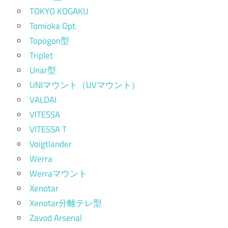
TOKYO KOGAKU
Tomioka Opt.
Topogon型
Triplet
Unar型
UNIマウント（UVマウント）
VALDAI
VITESSA
VITESSA T
Voigtlander
Werra
Werraマウント
Xenotar
Xenotar分離テレ型
Zavod Arsenal