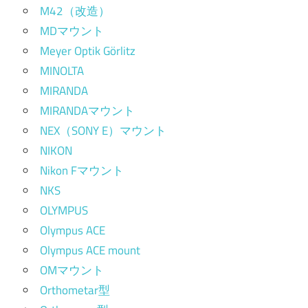
M42（改造）
MDマウント
Meyer Optik Görlitz
MINOLTA
MIRANDA
MIRANDAマウント
NEX（SONY E）マウント
NIKON
Nikon Fマウント
NKS
OLYMPUS
Olympus ACE
Olympus ACE mount
OMマウント
Orthometar型