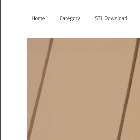
レ
ン
Home
Category
STL Download
ズ
を
使
う