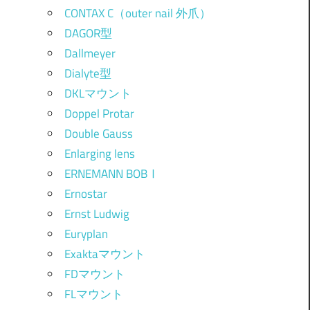
CONTAX C（outer nail 外爪）
DAGOR型
Dallmeyer
Dialyte型
DKLマウント
Doppel Protar
Double Gauss
Enlarging lens
ERNEMANN BOBⅠ
Ernostar
Ernst Ludwig
Euryplan
Exaktaマウント
FDマウント
FLマウント