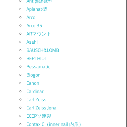
Antiplanet型
Aplanat型
Arco
Arco 35
ARマウント
Asahi
BAUSCH&LOMB
BERTHIOT
Bessamatic
Biogon
Canon
Cardinar
Carl Zeiss
Carl Zeiss Jena
CCCPソ連製
Contax C（inner nail 内爪）