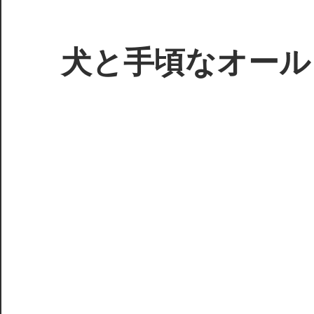
コ
ン
テ
犬と手頃なオール
ン
ツ
3D
へ
プ
ス
リ
キ
ン
ッ
タ
プ
ー
で
ジ
ャ
ン
ク