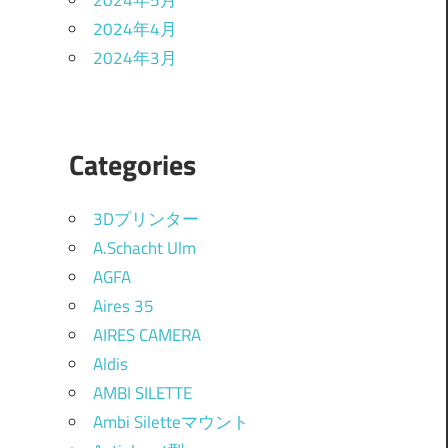
2024年5月
2024年4月
2024年3月
Categories
3Dプリンター
A.Schacht Ulm
AGFA
Aires 35
AIRES CAMERA
Aldis
AMBI SILETTE
Ambi Siletteマウント