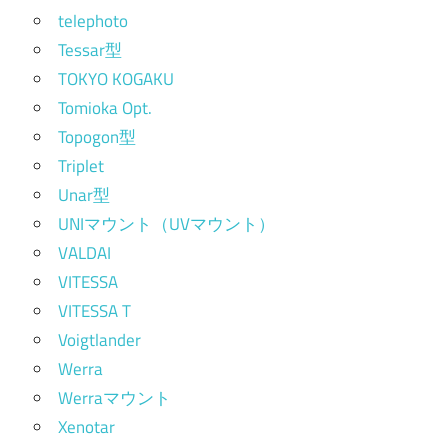
telephoto
Tessar型
TOKYO KOGAKU
Tomioka Opt.
Topogon型
Triplet
Unar型
UNIマウント（UVマウント）
VALDAI
VITESSA
VITESSA T
Voigtlander
Werra
Werraマウント
Xenotar