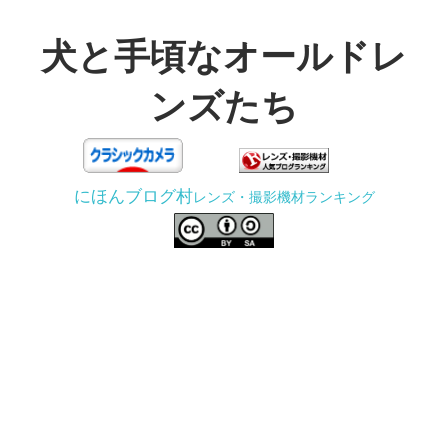
コ
ン
犬と手頃なオールドレ
テ
ンズたち
ン
ツ
3D
へ
プ
ス
にほんブログ村
レンズ・撮影機材ランキング
リ
キ
ン
ッ
タ
プ
ー
で
ジ
ャ
ン
ク