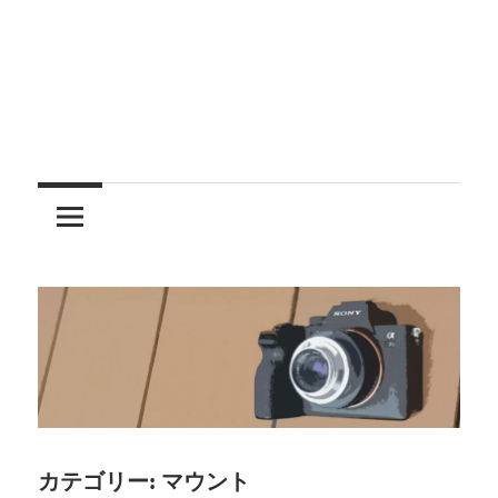
レ
ン
ズ
を
使
う
カテゴリー:
マウント