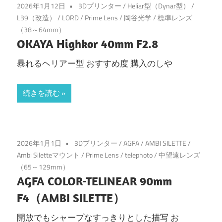
2026年1月12日
3Dプリンター
/
Heliar型（Dynar型）
/
L39（改造）
/
LORD
/
Prime Lens
/
岡谷光学
/
標準レンズ
（38～64mm）
OKAYA Highkor 40mm F2.8
暴れるヘリアー型 おすすめ度 購入のしや
続きを読む
2026年1月1日
3Dプリンター
/
AGFA
/
AMBI SILETTE
/
Ambi Siletteマウント
/
Prime Lens
/
telephoto
/
中望遠レンズ
（65～129mm）
AGFA COLOR-TELINEAR 90mm
F4（AMBI SILETTE）
開放でもシャープなすっきりとした描写 お