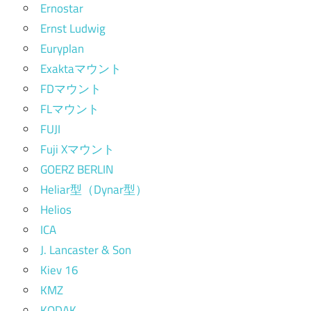
Ernostar
Ernst Ludwig
Euryplan
Exaktaマウント
FDマウント
FLマウント
FUJI
Fuji Xマウント
GOERZ BERLIN
Heliar型（Dynar型）
Helios
ICA
J. Lancaster & Son
Kiev 16
KMZ
KODAK