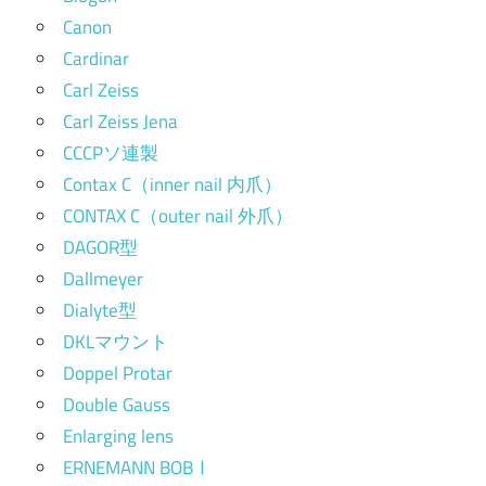
Canon
Cardinar
Carl Zeiss
Carl Zeiss Jena
CCCPソ連製
Contax C（inner nail 内爪）
CONTAX C（outer nail 外爪）
DAGOR型
Dallmeyer
Dialyte型
DKLマウント
Doppel Protar
Double Gauss
Enlarging lens
ERNEMANN BOBⅠ