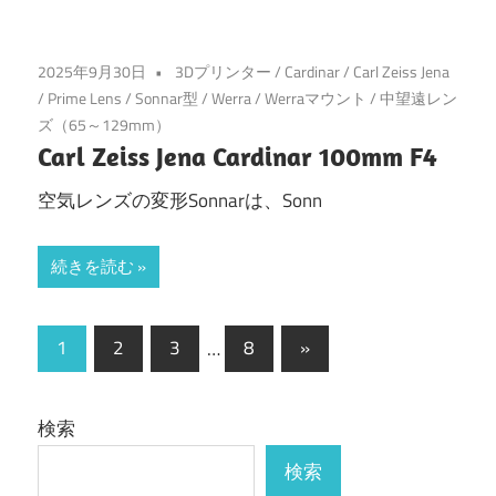
2025年9月30日
3Dプリンター
/
Cardinar
/
Carl Zeiss Jena
/
Prime Lens
/
Sonnar型
/
Werra
/
Werraマウント
/
中望遠レン
ズ（65～129mm）
Carl Zeiss Jena Cardinar 100mm F4
空気レンズの変形Sonnarは、Sonn
続きを読む
投
次
1
2
3
…
8
»
の
稿
記
の
検索
事
ペ
検索