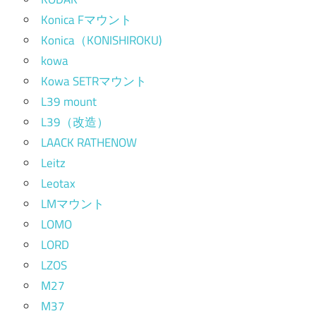
Konica Fマウント
Konica（KONISHIROKU)
kowa
Kowa SETRマウント
L39 mount
L39（改造）
LAACK RATHENOW
Leitz
Leotax
LMマウント
LOMO
LORD
LZOS
M27
M37