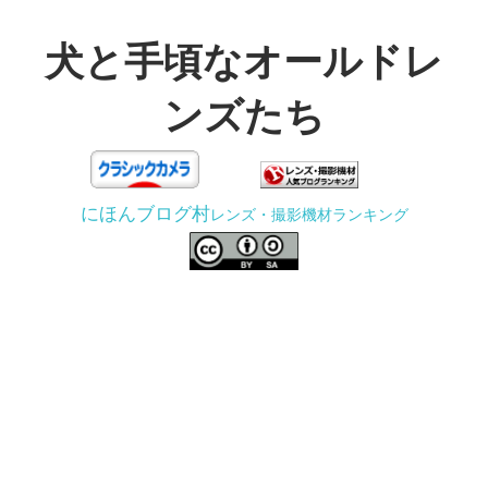
コ
ン
犬と手頃なオールドレ
テ
ンズたち
ン
ツ
3D
へ
プ
ス
にほんブログ村
レンズ・撮影機材ランキング
リ
キ
ン
ッ
タ
プ
ー
で
ジ
ャ
ン
ク