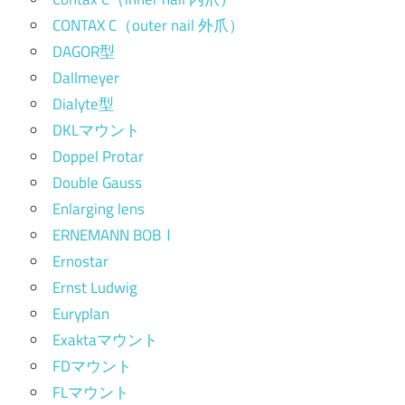
CONTAX C（outer nail 外爪）
DAGOR型
Dallmeyer
Dialyte型
DKLマウント
Doppel Protar
Double Gauss
Enlarging lens
ERNEMANN BOBⅠ
Ernostar
Ernst Ludwig
Euryplan
Exaktaマウント
FDマウント
FLマウント