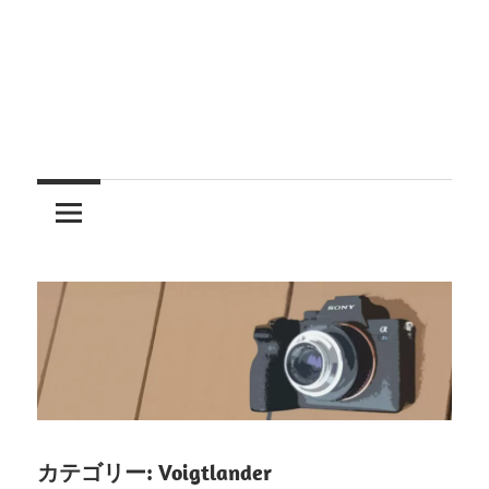
レ
ン
ズ
を
使
う
カテゴリー:
Voigtlander