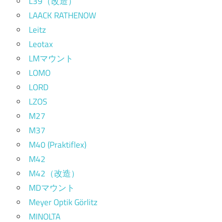
L39（改造）
LAACK RATHENOW
Leitz
Leotax
LMマウント
LOMO
LORD
LZOS
M27
M37
M40 (Praktiflex)
M42
M42（改造）
MDマウント
Meyer Optik Görlitz
MINOLTA