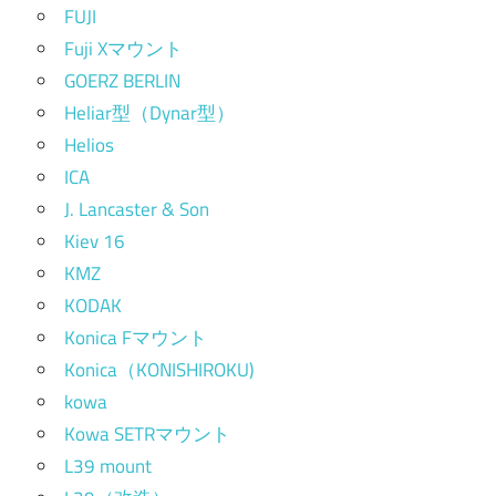
FUJI
Fuji Xマウント
GOERZ BERLIN
Heliar型（Dynar型）
Helios
ICA
J. Lancaster & Son
Kiev 16
KMZ
KODAK
Konica Fマウント
Konica（KONISHIROKU)
kowa
Kowa SETRマウント
L39 mount