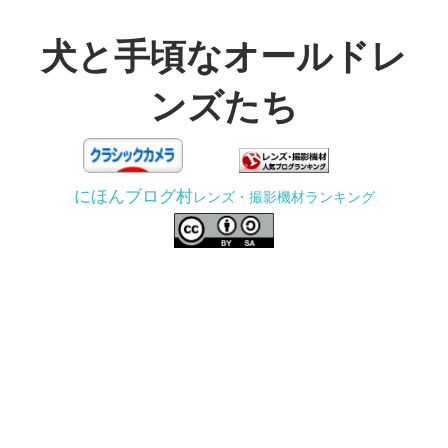
コ
ン
犬と手頃なオールドレ
テ
ンズたち
ン
ツ
3D
へ
プ
ス
にほんブログ村
レンズ・撮影機材ランキング
リ
キ
ン
ッ
タ
プ
ー
で
ジ
ャ
ン
ク