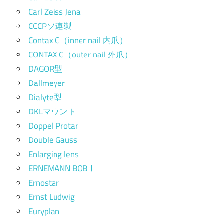
Carl Zeiss Jena
CCCPソ連製
Contax C（inner nail 内爪）
CONTAX C（outer nail 外爪）
DAGOR型
Dallmeyer
Dialyte型
DKLマウント
Doppel Protar
Double Gauss
Enlarging lens
ERNEMANN BOBⅠ
Ernostar
Ernst Ludwig
Euryplan