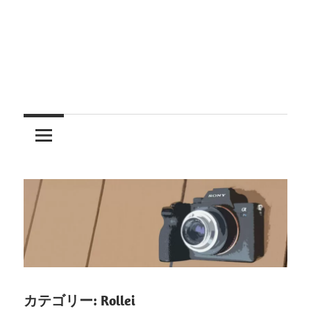
レ
ン
ズ
を
使
う
カテゴリー:
Rollei