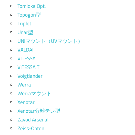
Tomioka Opt.
Topogon型
Triplet
Unar型
UNIマウント（UVマウント）
VALDAI
VITESSA
VITESSA T
Voigtlander
Werra
Werraマウント
Xenotar
Xenotar分離テレ型
Zavod Arsenal
Zeiss-Opton