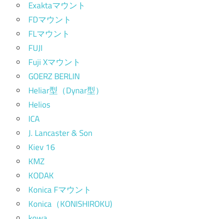
Exaktaマウント
FDマウント
FLマウント
FUJI
Fuji Xマウント
GOERZ BERLIN
Heliar型（Dynar型）
Helios
ICA
J. Lancaster & Son
Kiev 16
KMZ
KODAK
Konica Fマウント
Konica（KONISHIROKU)
kowa