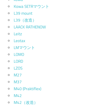
Kowa SETRマウント
L39 mount
L39（改造）
LAACK RATHENOW
Leitz
Leotax
LMマウント
LOMO
LORD
LZOS
M27
M37
M40 (Praktiflex)
M42
M42（改造）