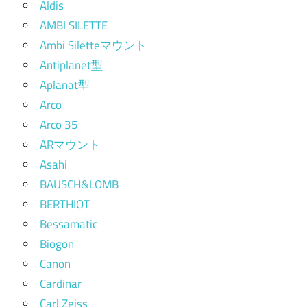
Aldis
AMBI SILETTE
Ambi Siletteマウント
Antiplanet型
Aplanat型
Arco
Arco 35
ARマウント
Asahi
BAUSCH&LOMB
BERTHIOT
Bessamatic
Biogon
Canon
Cardinar
Carl Zeiss