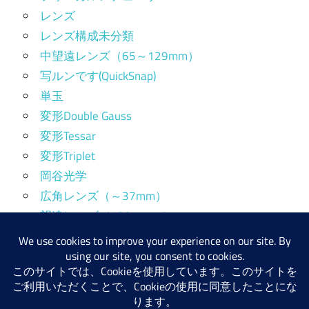
レンズ
レンズ構成未分類
中望遠レンズ（65～129mm）
写ルンです(QuickSnap)
単玉
変形Double Gauss
変形Tessar
変形Triplet
岡谷光学
広角レンズ（～37mm）
望遠レンズ（130mm～）
標準レンズ（38～64mm）
産業用レンズ