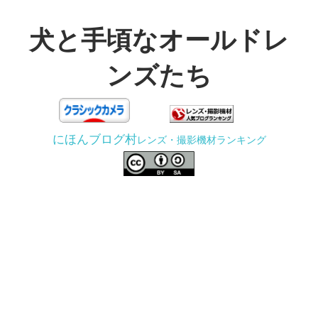
コ
ン
犬と手頃なオールドレ
テ
ンズたち
ン
ツ
3D
へ
プ
ス
にほんブログ村
レンズ・撮影機材ランキング
リ
キ
ン
ッ
タ
プ
ー
で
ジ
ャ
ン
ク