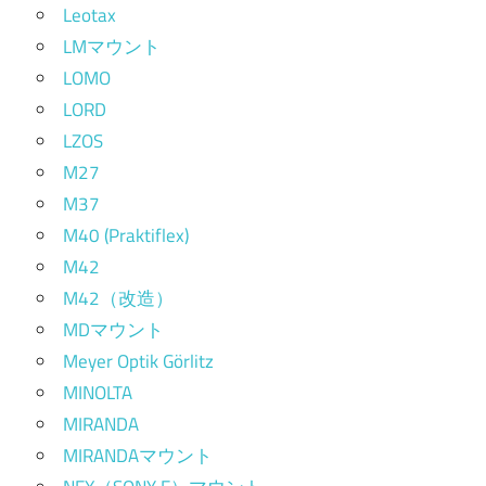
Leotax
LMマウント
LOMO
LORD
LZOS
M27
M37
M40 (Praktiflex)
M42
M42（改造）
MDマウント
Meyer Optik Görlitz
MINOLTA
MIRANDA
MIRANDAマウント