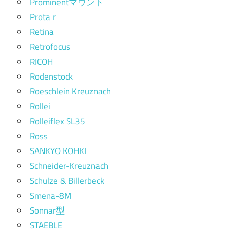
Prominentマウント
Protaｒ
Retina
Retrofocus
RICOH
Rodenstock
Roeschlein Kreuznach
Rollei
Rolleiflex SL35
Ross
SANKYO KOHKI
Schneider-Kreuznach
Schulze & Billerbeck
Smena-8M
Sonnar型
STAEBLE