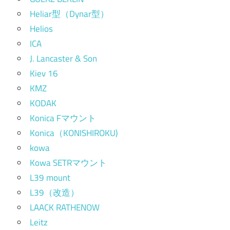
Heliar型（Dynar型）
Helios
ICA
J. Lancaster & Son
Kiev 16
KMZ
KODAK
Konica Fマウント
Konica（KONISHIROKU)
kowa
Kowa SETRマウント
L39 mount
L39（改造）
LAACK RATHENOW
Leitz