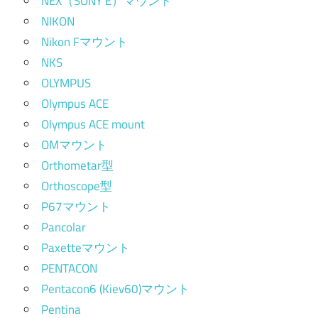
NEX（SONY E）マウント
NIKON
Nikon Fマウント
NKS
OLYMPUS
Olympus ACE
Olympus ACE mount
OMマウント
Orthometar型
Orthoscope型
P67マウント
Pancolar
Paxetteマウント
PENTACON
Pentacon6 (Kiev60)マウント
Pentina