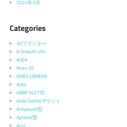
2024年3月
Categories
3Dプリンター
A.Schacht Ulm
AGFA
Aires 35
AIRES CAMERA
Aldis
AMBI SILETTE
Ambi Siletteマウント
Antiplanet型
Aplanat型
Arco