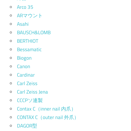
Arco 35
ARマウント
Asahi
BAUSCH&LOMB
BERTHIOT
Bessamatic
Biogon
Canon
Cardinar
Carl Zeiss
Carl Zeiss Jena
CCCPソ連製
Contax C（inner nail 内爪）
CONTAX C（outer nail 外爪）
DAGOR型