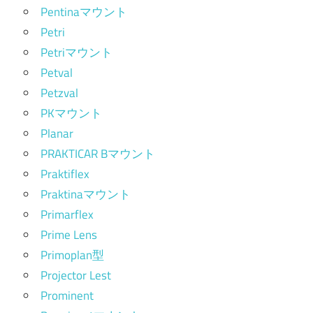
Pentinaマウント
Petri
Petriマウント
Petval
Petzval
PKマウント
Planar
PRAKTICAR Bマウント
Praktiflex
Praktinaマウント
Primarflex
Prime Lens
Primoplan型
Projector Lest
Prominent