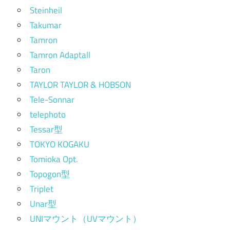
Steinheil
Takumar
Tamron
Tamron Adaptall
Taron
TAYLOR TAYLOR & HOBSON
Tele-Sonnar
telephoto
Tessar型
TOKYO KOGAKU
Tomioka Opt.
Topogon型
Triplet
Unar型
UNIマウント（UVマウント）