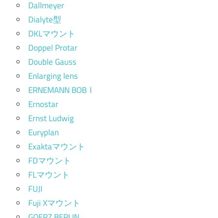
Dallmeyer
Dialyte型
DKLマウント
Doppel Protar
Double Gauss
Enlarging lens
ERNEMANN BOBⅠ
Ernostar
Ernst Ludwig
Euryplan
Exaktaマウント
FDマウント
FLマウント
FUJI
Fuji Xマウント
GOERZ BERLIN