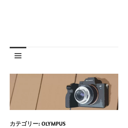
レ
ン
ズ
を
使
う
カテゴリー:
OLYMPUS