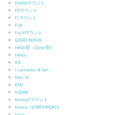
Exaktaマウント
FDマウント
FLマウント
FUJI
Fuji Xマウント
GOERZ BERLIN
Heliar型（Dynar型）
Helios
ICA
J. Lancaster & Son
Kiev 16
KMZ
KODAK
Konica Fマウント
Konica（KONISHIROKU)
kowa