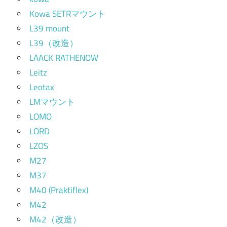
Kowa SETRマウント
L39 mount
L39（改造）
LAACK RATHENOW
Leitz
Leotax
LMマウント
LOMO
LORD
LZOS
M27
M37
M40 (Praktiflex)
M42
M42（改造）