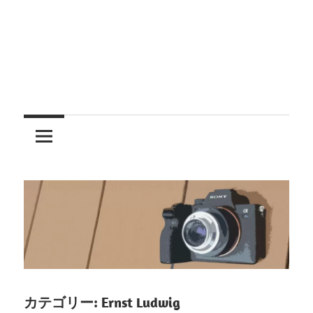
レ
ン
ズ
を
使
う
カテゴリー:
Ernst Ludwig