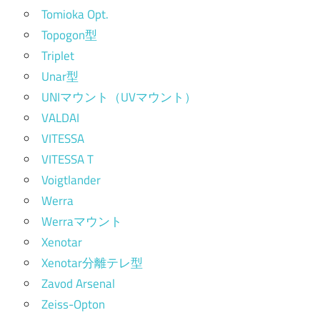
Tomioka Opt.
Topogon型
Triplet
Unar型
UNIマウント（UVマウント）
VALDAI
VITESSA
VITESSA T
Voigtlander
Werra
Werraマウント
Xenotar
Xenotar分離テレ型
Zavod Arsenal
Zeiss-Opton