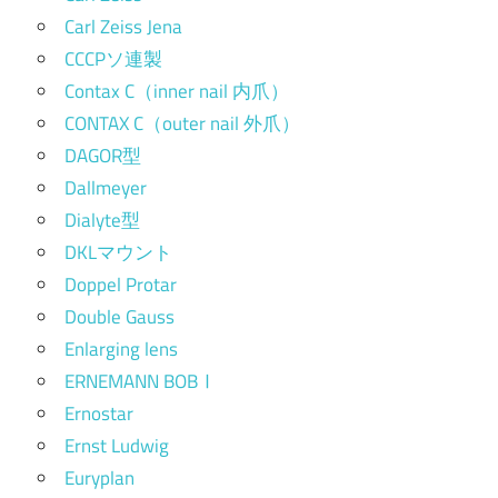
Carl Zeiss Jena
CCCPソ連製
Contax C（inner nail 内爪）
CONTAX C（outer nail 外爪）
DAGOR型
Dallmeyer
Dialyte型
DKLマウント
Doppel Protar
Double Gauss
Enlarging lens
ERNEMANN BOBⅠ
Ernostar
Ernst Ludwig
Euryplan