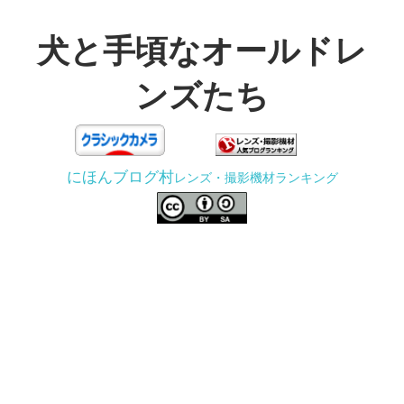
コ
ン
犬と手頃なオールドレ
テ
ンズたち
ン
ツ
3D
へ
プ
ス
にほんブログ村
レンズ・撮影機材ランキング
リ
キ
ン
ッ
タ
プ
ー
で
ジ
ャ
ン
ク