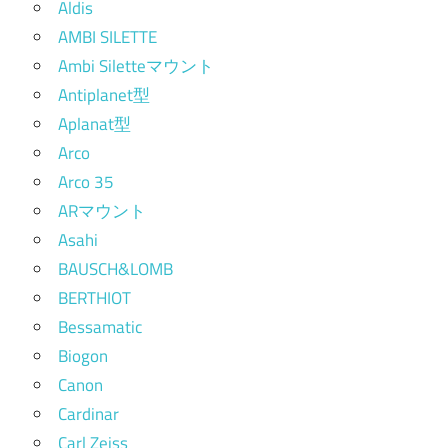
Aldis
AMBI SILETTE
Ambi Siletteマウント
Antiplanet型
Aplanat型
Arco
Arco 35
ARマウント
Asahi
BAUSCH&LOMB
BERTHIOT
Bessamatic
Biogon
Canon
Cardinar
Carl Zeiss