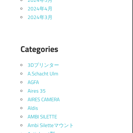
2024年5月
2024年4月
2024年3月
Categories
3Dプリンター
A.Schacht Ulm
AGFA
Aires 35
AIRES CAMERA
Aldis
AMBI SILETTE
Ambi Siletteマウント