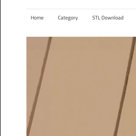
レ
ン
Home
Category
STL Download
ズ
を
使
う