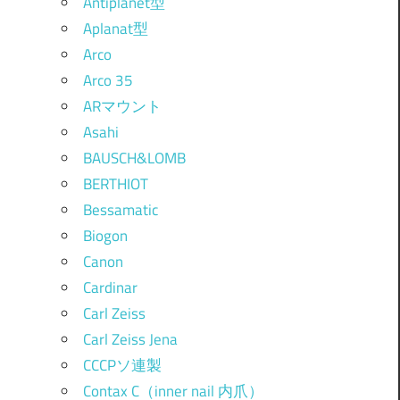
Antiplanet型
Aplanat型
Arco
Arco 35
ARマウント
Asahi
BAUSCH&LOMB
BERTHIOT
Bessamatic
Biogon
Canon
Cardinar
Carl Zeiss
Carl Zeiss Jena
CCCPソ連製
Contax C（inner nail 内爪）