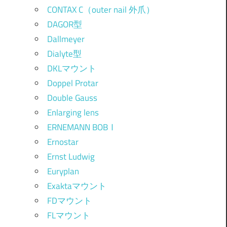
CONTAX C（outer nail 外爪）
DAGOR型
Dallmeyer
Dialyte型
DKLマウント
Doppel Protar
Double Gauss
Enlarging lens
ERNEMANN BOBⅠ
Ernostar
Ernst Ludwig
Euryplan
Exaktaマウント
FDマウント
FLマウント