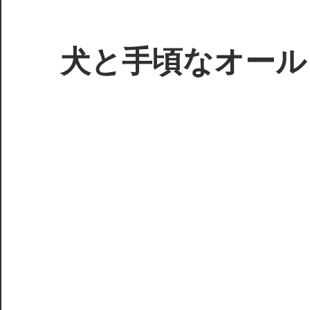
コ
ン
テ
犬と手頃なオール
ン
ツ
3D
へ
プ
ス
リ
キ
ン
ッ
タ
プ
ー
で
ジ
ャ
ン
ク