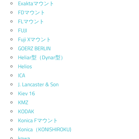
Exaktaマウント
FDマウント
FLマウント
FUJI
Fuji Xマウント
GOERZ BERLIN
Heliar型（Dynar型）
Helios
ICA
J. Lancaster & Son
Kiev 16
KMZ
KODAK
Konica Fマウント
Konica（KONISHIROKU)
kowa