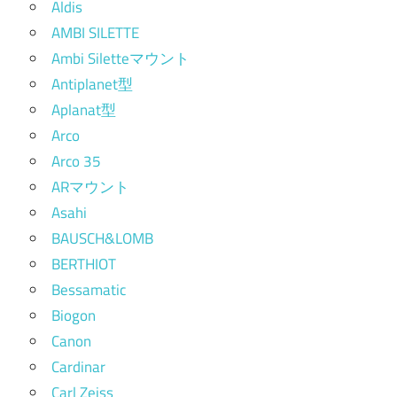
Aldis
AMBI SILETTE
Ambi Siletteマウント
Antiplanet型
Aplanat型
Arco
Arco 35
ARマウント
Asahi
BAUSCH&LOMB
BERTHIOT
Bessamatic
Biogon
Canon
Cardinar
Carl Zeiss