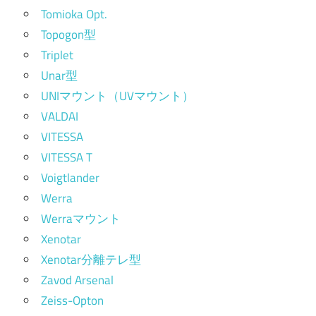
Tomioka Opt.
Topogon型
Triplet
Unar型
UNIマウント（UVマウント）
VALDAI
VITESSA
VITESSA T
Voigtlander
Werra
Werraマウント
Xenotar
Xenotar分離テレ型
Zavod Arsenal
Zeiss-Opton