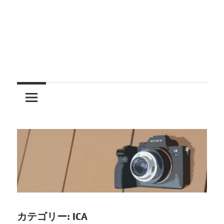
レ
ン
ズ
を
使
う
カテゴリー:
ICA