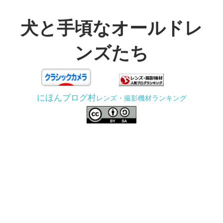
コ
ン
犬と手頃なオールドレ
テ
ンズたち
ン
ツ
3D
へ
プ
ス
にほんブログ村
レンズ・撮影機材ランキング
リ
キ
ン
ッ
タ
プ
ー
で
ジ
ャ
ン
ク