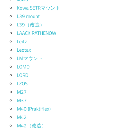
Kowa SETRマウント
L39 mount
L39（改造）
LAACK RATHENOW
Leitz
Leotax
LMマウント
LOMO
LORD
LZOS
M27
M37
M40 (Praktiflex)
M42
M42（改造）