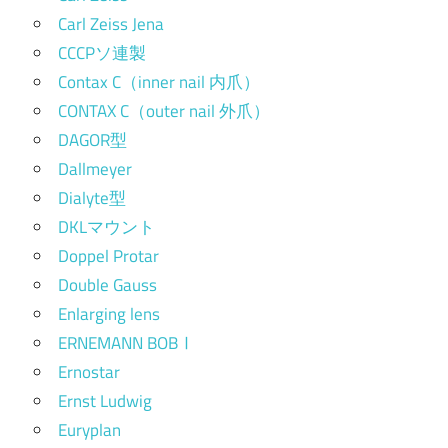
Carl Zeiss Jena
CCCPソ連製
Contax C（inner nail 内爪）
CONTAX C（outer nail 外爪）
DAGOR型
Dallmeyer
Dialyte型
DKLマウント
Doppel Protar
Double Gauss
Enlarging lens
ERNEMANN BOBⅠ
Ernostar
Ernst Ludwig
Euryplan