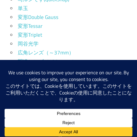
単玉
変形Double Gauss
変形Tessar
変形Triplet
岡谷光学
広角レンズ（～37mm）
望遠レンズ（130mm～）
標準レンズ（38～64mm）
産業用レンズ
WordPress テーマ: Maxwell by ThemeZee