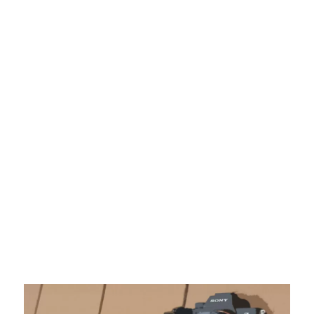
レ
ン
ズ
を
使
う