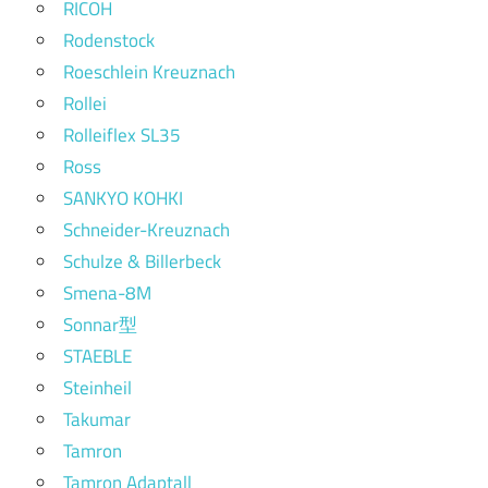
RICOH
Rodenstock
Roeschlein Kreuznach
Rollei
Rolleiflex SL35
Ross
SANKYO KOHKI
Schneider-Kreuznach
Schulze & Billerbeck
Smena-8M
Sonnar型
STAEBLE
Steinheil
Takumar
Tamron
Tamron Adaptall