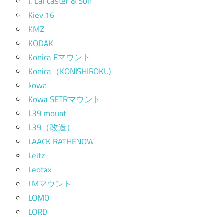
J. Lancaster & Son
Kiev 16
KMZ
KODAK
Konica Fマウント
Konica（KONISHIROKU)
kowa
Kowa SETRマウント
L39 mount
L39（改造）
LAACK RATHENOW
Leitz
Leotax
LMマウント
LOMO
LORD