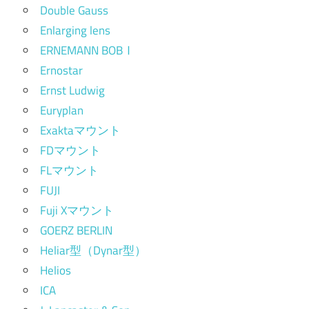
Double Gauss
Enlarging lens
ERNEMANN BOBⅠ
Ernostar
Ernst Ludwig
Euryplan
Exaktaマウント
FDマウント
FLマウント
FUJI
Fuji Xマウント
GOERZ BERLIN
Heliar型（Dynar型）
Helios
ICA