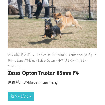
2024年3月26日
Carl Zeiss
/
CONTAX C（outer nail 外爪）
/
Prime Lens
/
Triplet
/
Zeiss-Opton
/
中望遠レンズ（65～
129mm）
Zeiss-Opton Triotar 85mm F4
東西統一のMade in Germany
続きを読む