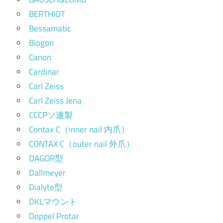
BERTHIOT
Bessamatic
Biogon
Canon
Cardinar
Carl Zeiss
Carl Zeiss Jena
CCCPソ連製
Contax C（inner nail 内爪）
CONTAX C（outer nail 外爪）
DAGOR型
Dallmeyer
Dialyte型
DKLマウント
Doppel Protar