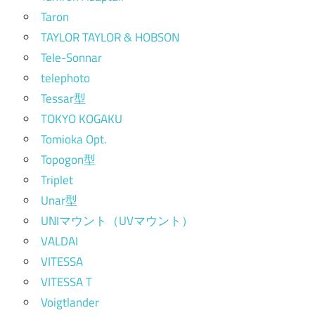
Taron
TAYLOR TAYLOR & HOBSON
Tele-Sonnar
telephoto
Tessar型
TOKYO KOGAKU
Tomioka Opt.
Topogon型
Triplet
Unar型
UNIマウント（UVマウント）
VALDAI
VITESSA
VITESSA T
Voigtlander