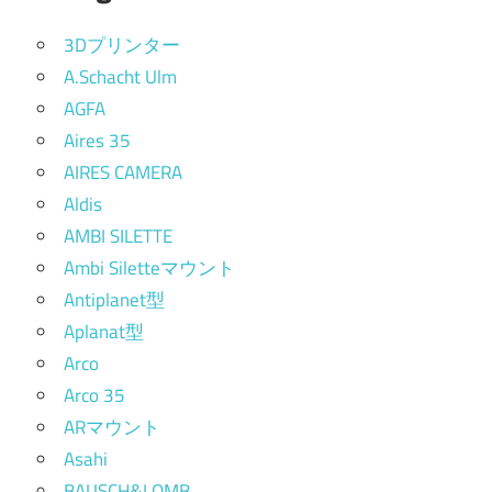
3Dプリンター
A.Schacht Ulm
AGFA
Aires 35
AIRES CAMERA
Aldis
AMBI SILETTE
Ambi Siletteマウント
Antiplanet型
Aplanat型
Arco
Arco 35
ARマウント
Asahi
BAUSCH&LOMB