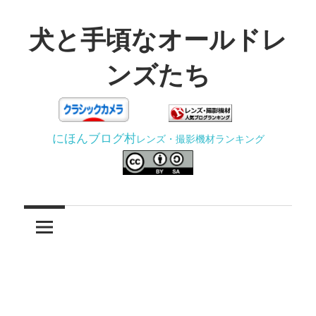
コ
ン
犬と手頃なオールドレ
テ
ンズたち
ン
ツ
3D
へ
プ
ス
にほんブログ村
レンズ・撮影機材ランキング
リ
キ
ン
ッ
タ
プ
ー
で
ジ
ャ
ン
ク