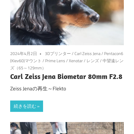
2024年4月2日
3Dプリンター
/
Carl Zeiss Jena
/
Pentacon6
(Kiev60)マウント
/
Prime Lens
/
Xenotar
/
レンズ
/
中望遠レン
ズ（65～129mm）
Carl Zeiss Jena Biometar 80mm F2.8
Zeiss Jenaの再生～Flekto
続きを読む