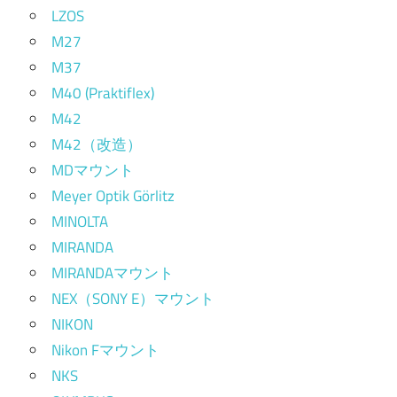
LZOS
M27
M37
M40 (Praktiflex)
M42
M42（改造）
MDマウント
Meyer Optik Görlitz
MINOLTA
MIRANDA
MIRANDAマウント
NEX（SONY E）マウント
NIKON
Nikon Fマウント
NKS