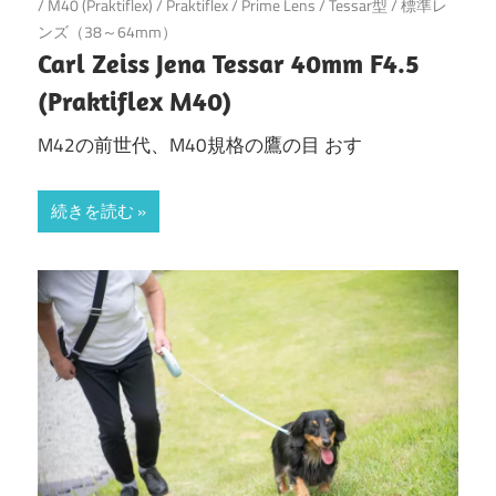
/
M40 (Praktiflex)
/
Praktiflex
/
Prime Lens
/
Tessar型
/
標準レ
ンズ（38～64mm）
Carl Zeiss Jena Tessar 40mm F4.5
(Praktiflex M40)
M42の前世代、M40規格の鷹の目 おす
続きを読む