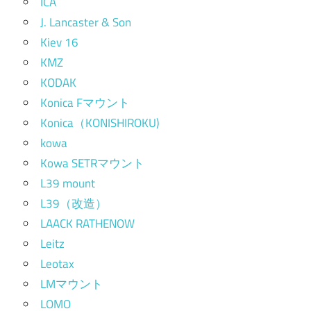
ICA
J. Lancaster & Son
Kiev 16
KMZ
KODAK
Konica Fマウント
Konica（KONISHIROKU)
kowa
Kowa SETRマウント
L39 mount
L39（改造）
LAACK RATHENOW
Leitz
Leotax
LMマウント
LOMO