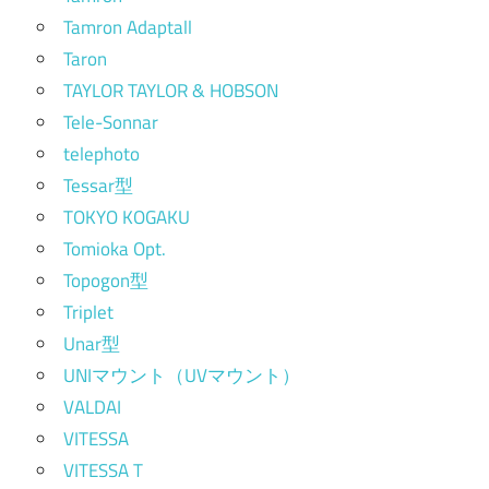
Tamron Adaptall
Taron
TAYLOR TAYLOR & HOBSON
Tele-Sonnar
telephoto
Tessar型
TOKYO KOGAKU
Tomioka Opt.
Topogon型
Triplet
Unar型
UNIマウント（UVマウント）
VALDAI
VITESSA
VITESSA T