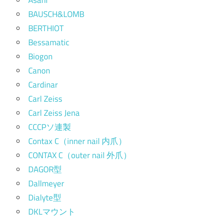
Asahi
BAUSCH&LOMB
BERTHIOT
Bessamatic
Biogon
Canon
Cardinar
Carl Zeiss
Carl Zeiss Jena
CCCPソ連製
Contax C（inner nail 内爪）
CONTAX C（outer nail 外爪）
DAGOR型
Dallmeyer
Dialyte型
DKLマウント