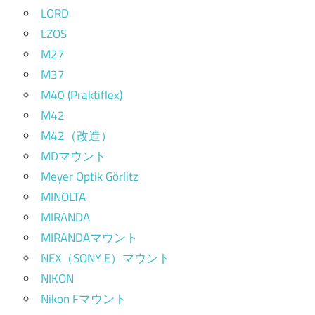
LORD
LZOS
M27
M37
M40 (Praktiflex)
M42
M42（改造）
MDマウント
Meyer Optik Görlitz
MINOLTA
MIRANDA
MIRANDAマウント
NEX（SONY E）マウント
NIKON
Nikon Fマウント