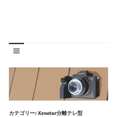
レ
ン
ズ
を
使
う
カテゴリー:
Xenotar分離テレ型