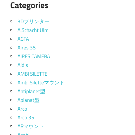
Categories
3Dプリンター
A.Schacht Ulm
AGFA
Aires 35
AIRES CAMERA
Aldis
AMBI SILETTE
Ambi Siletteマウント
Antiplanet型
Aplanat型
Arco
Arco 35
ARマウント