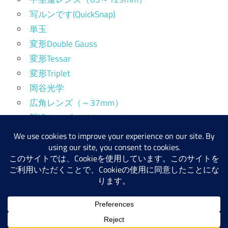
写ルンです(QuickSnap)
単玉
変形Double Gauss
変形Tessar
変形Triplet
岡谷光学
広角レンズ（～37mm）
望遠レンズ（130mm～）
標準レンズ（38～64mm）
産業用レンズ
WordPress テーマ: Maxwell by ThemeZee