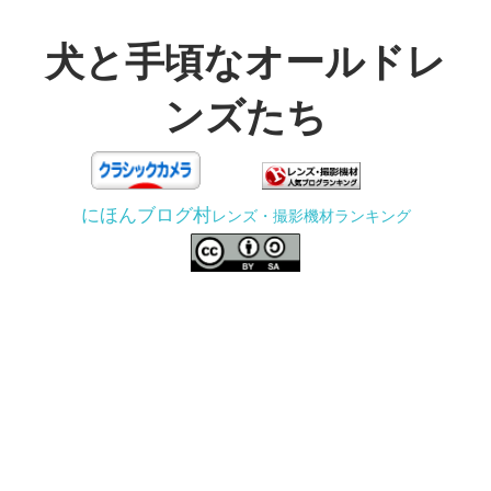
コ
ン
犬と手頃なオールドレ
テ
ンズたち
ン
ツ
3D
へ
プ
ス
にほんブログ村
レンズ・撮影機材ランキング
リ
キ
ン
ッ
タ
プ
ー
で
ジ
ャ
ン
ク