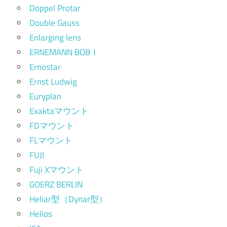
Doppel Protar
Double Gauss
Enlarging lens
ERNEMANN BOBⅠ
Ernostar
Ernst Ludwig
Euryplan
Exaktaマウント
FDマウント
FLマウント
FUJI
Fuji Xマウント
GOERZ BERLIN
Heliar型（Dynar型）
Helios