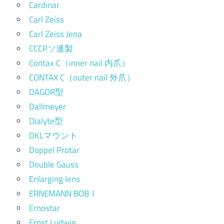
Cardinar
Carl Zeiss
Carl Zeiss Jena
CCCPソ連製
Contax C（inner nail 内爪）
CONTAX C（outer nail 外爪）
DAGOR型
Dallmeyer
Dialyte型
DKLマウント
Doppel Protar
Double Gauss
Enlarging lens
ERNEMANN BOBⅠ
Ernostar
Ernst Ludwig