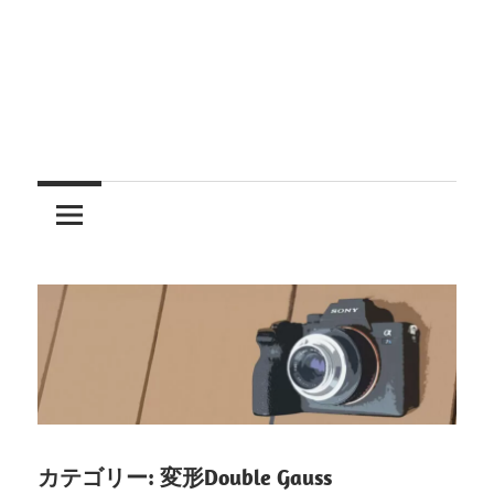
レ
ン
ズ
を
使
う
カテゴリー:
変形Double Gauss