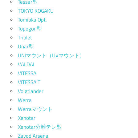
Tessar型
TOKYO KOGAKU
Tomioka Opt.
Topogon型
Triplet
Unar型
UNIマウント（UVマウント）
VALDAI
VITESSA
VITESSA T
Voigtlander
Werra
Werraマウント
Xenotar
Xenotar分離テレ型
Zavod Arsenal