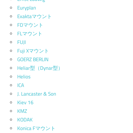
Euryplan
Exaktaマウント
FDマウント
FLマウント
FUJI
Fuji Xマウント
GOERZ BERLIN
Heliar型（Dynar型）
Helios
ICA
J. Lancaster & Son
Kiev 16
KMZ
KODAK
Konica Fマウント