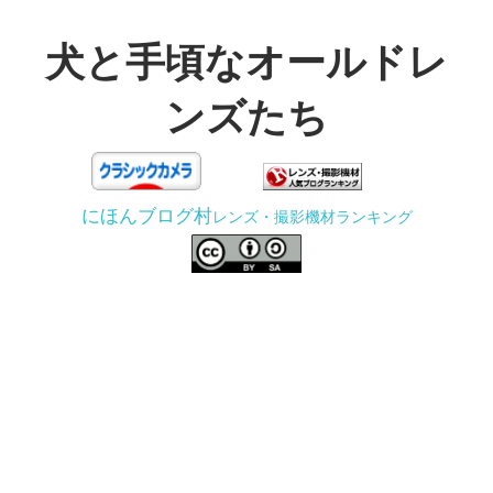
コ
ン
犬と手頃なオールドレ
テ
ンズたち
ン
ツ
3D
へ
プ
ス
にほんブログ村
レンズ・撮影機材ランキング
リ
キ
ン
ッ
タ
プ
ー
で
ジ
ャ
ン
ク