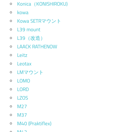
Konica（KONISHIROKU)
kowa
Kowa SETRマウント
L39 mount
L39（改造）
LAACK RATHENOW
Leitz
Leotax
LMマウント
LOMO
LORD
LZOS
M27
M37
M40 (Praktiflex)
M42