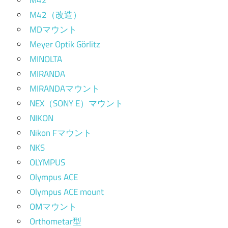
M42（改造）
MDマウント
Meyer Optik Görlitz
MINOLTA
MIRANDA
MIRANDAマウント
NEX（SONY E）マウント
NIKON
Nikon Fマウント
NKS
OLYMPUS
Olympus ACE
Olympus ACE mount
OMマウント
Orthometar型