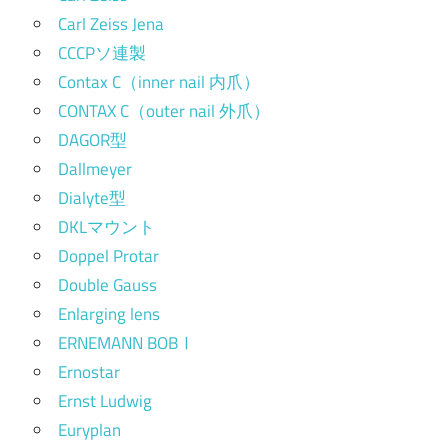
Carl Zeiss Jena
CCCPソ連製
Contax C（inner nail 内爪）
CONTAX C（outer nail 外爪）
DAGOR型
Dallmeyer
Dialyte型
DKLマウント
Doppel Protar
Double Gauss
Enlarging lens
ERNEMANN BOBⅠ
Ernostar
Ernst Ludwig
Euryplan