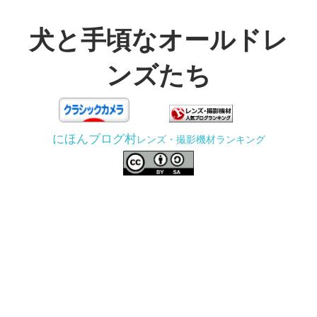
コ
ン
犬と手頃なオールドレ
テ
ンズたち
ン
ツ
3D
へ
プ
ス
にほんブログ村
レンズ・撮影機材ランキング
リ
キ
ン
ッ
タ
プ
ー
で
ジ
ャ
ン
ク