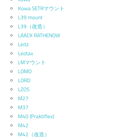
Kowa SETRマウント
L39 mount
L39（改造）
LAACK RATHENOW
Leitz
Leotax
LMマウント
LOMO
LORD
LZOS
M27
M37
M40 (Praktiflex)
M42
M42（改造）