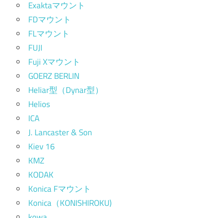
Exaktaマウント
FDマウント
FLマウント
FUJI
Fuji Xマウント
GOERZ BERLIN
Heliar型（Dynar型）
Helios
ICA
J. Lancaster & Son
Kiev 16
KMZ
KODAK
Konica Fマウント
Konica（KONISHIROKU)
kowa