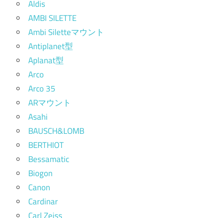
Aldis
AMBI SILETTE
Ambi Siletteマウント
Antiplanet型
Aplanat型
Arco
Arco 35
ARマウント
Asahi
BAUSCH&LOMB
BERTHIOT
Bessamatic
Biogon
Canon
Cardinar
Carl Zeiss