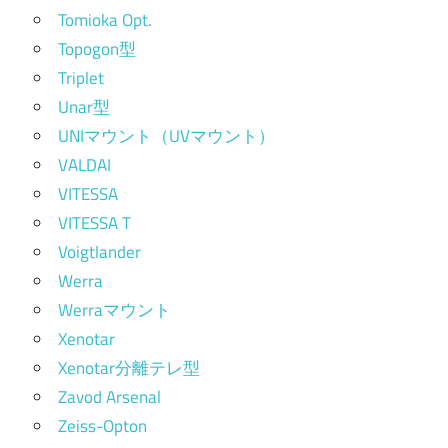
Tomioka Opt.
Topogon型
Triplet
Unar型
UNIマウント（UVマウント）
VALDAI
VITESSA
VITESSA T
Voigtlander
Werra
Werraマウント
Xenotar
Xenotar分離テレ型
Zavod Arsenal
Zeiss-Opton