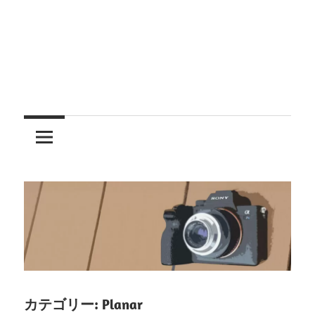
レ
ン
ズ
を
使
う
カテゴリー:
Planar