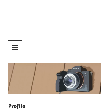
レ
ン
ズ
を
使
う
Profile