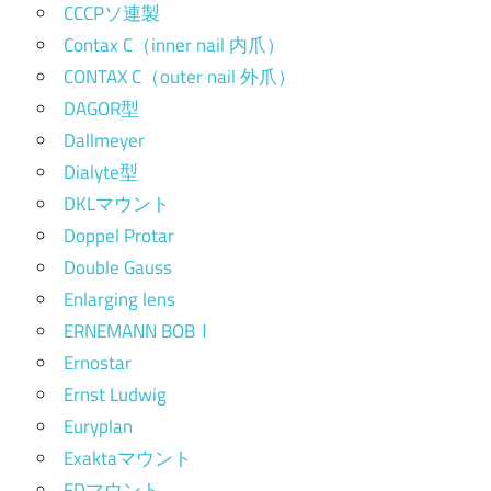
CCCPソ連製
Contax C（inner nail 内爪）
CONTAX C（outer nail 外爪）
DAGOR型
Dallmeyer
Dialyte型
DKLマウント
Doppel Protar
Double Gauss
Enlarging lens
ERNEMANN BOBⅠ
Ernostar
Ernst Ludwig
Euryplan
Exaktaマウント
FDマウント