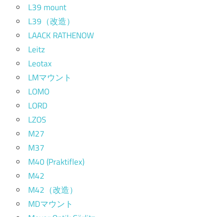
L39 mount
L39（改造）
LAACK RATHENOW
Leitz
Leotax
LMマウント
LOMO
LORD
LZOS
M27
M37
M40 (Praktiflex)
M42
M42（改造）
MDマウント