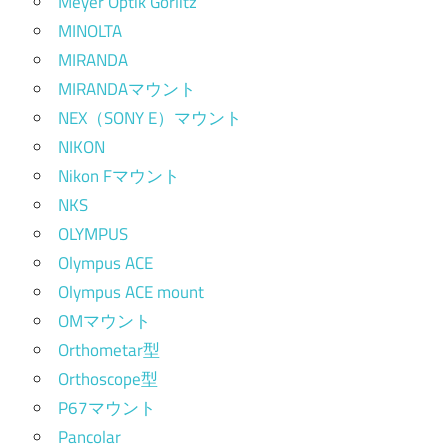
Meyer Optik Görlitz
MINOLTA
MIRANDA
MIRANDAマウント
NEX（SONY E）マウント
NIKON
Nikon Fマウント
NKS
OLYMPUS
Olympus ACE
Olympus ACE mount
OMマウント
Orthometar型
Orthoscope型
P67マウント
Pancolar