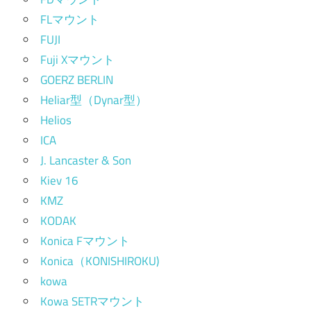
FLマウント
FUJI
Fuji Xマウント
GOERZ BERLIN
Heliar型（Dynar型）
Helios
ICA
J. Lancaster & Son
Kiev 16
KMZ
KODAK
Konica Fマウント
Konica（KONISHIROKU)
kowa
Kowa SETRマウント