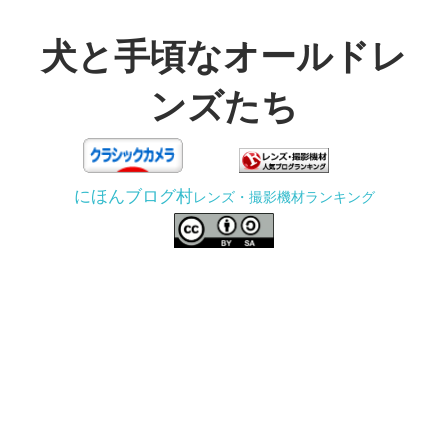
コ
ン
犬と手頃なオールドレ
テ
ンズたち
ン
ツ
3D
へ
プ
ス
にほんブログ村
レンズ・撮影機材ランキング
リ
キ
ン
ッ
タ
プ
ー
で
ジ
ャ
ン
ク