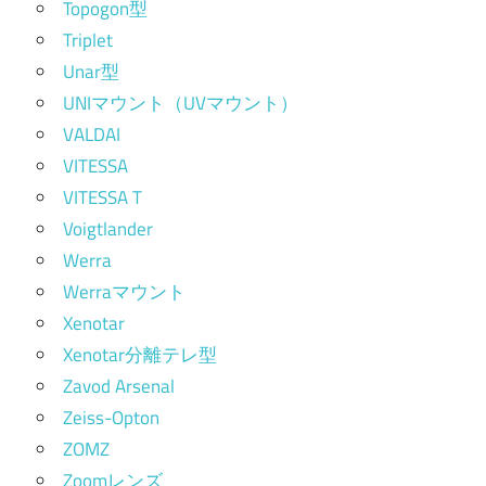
Topogon型
Triplet
Unar型
UNIマウント（UVマウント）
VALDAI
VITESSA
VITESSA T
Voigtlander
Werra
Werraマウント
Xenotar
Xenotar分離テレ型
Zavod Arsenal
Zeiss-Opton
ZOMZ
Zoomレンズ