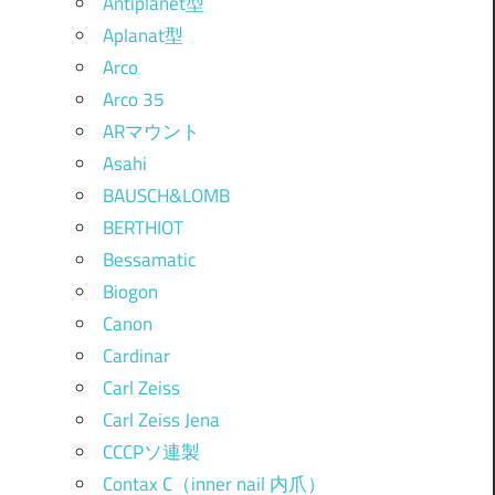
Antiplanet型
Aplanat型
Arco
Arco 35
ARマウント
Asahi
BAUSCH&LOMB
BERTHIOT
Bessamatic
Biogon
Canon
Cardinar
Carl Zeiss
Carl Zeiss Jena
CCCPソ連製
Contax C（inner nail 内爪）