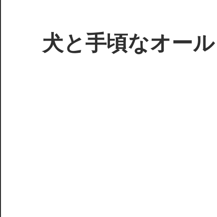
コ
ン
テ
犬と手頃なオール
ン
ツ
3D
へ
プ
ス
リ
キ
ン
ッ
タ
プ
ー
で
ジ
ャ
ン
ク