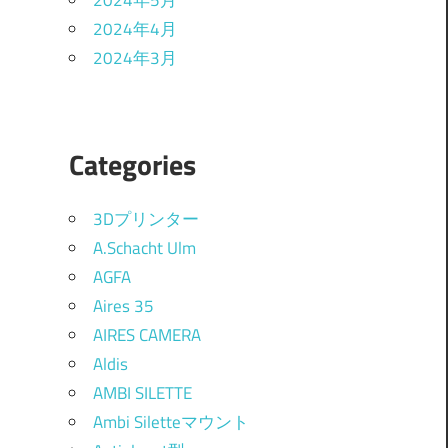
2024年5月
2024年4月
2024年3月
Categories
3Dプリンター
A.Schacht Ulm
AGFA
Aires 35
AIRES CAMERA
Aldis
AMBI SILETTE
Ambi Siletteマウント