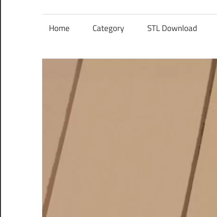
レ
ン
Home
Category
STL Download
ズ
を
使
う