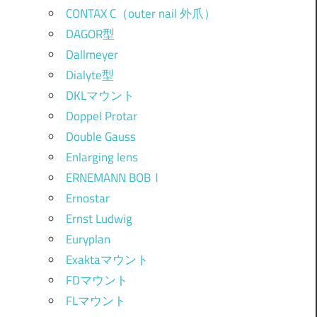
CONTAX C（outer nail 外爪）
DAGOR型
Dallmeyer
Dialyte型
DKLマウント
Doppel Protar
Double Gauss
Enlarging lens
ERNEMANN BOBⅠ
Ernostar
Ernst Ludwig
Euryplan
Exaktaマウント
FDマウント
FLマウント