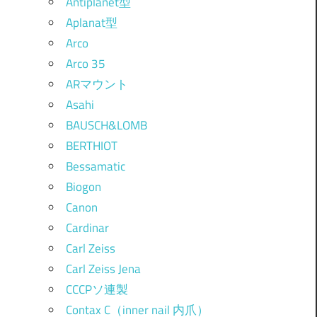
Antiplanet型
Aplanat型
Arco
Arco 35
ARマウント
Asahi
BAUSCH&LOMB
BERTHIOT
Bessamatic
Biogon
Canon
Cardinar
Carl Zeiss
Carl Zeiss Jena
CCCPソ連製
Contax C（inner nail 内爪）