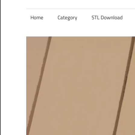
レ
ン
Home
Category
STL Download
ズ
を
使
う