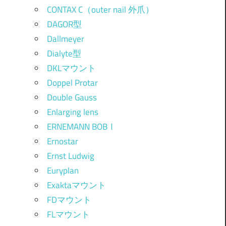
CONTAX C（outer nail 外爪）
DAGOR型
Dallmeyer
Dialyte型
DKLマウント
Doppel Protar
Double Gauss
Enlarging lens
ERNEMANN BOBⅠ
Ernostar
Ernst Ludwig
Euryplan
Exaktaマウント
FDマウント
FLマウント