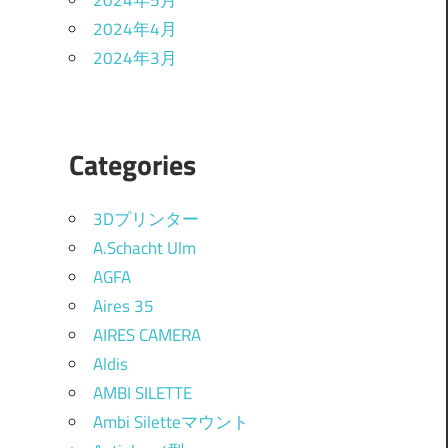
2024年5月
2024年4月
2024年3月
Categories
3Dプリンター
A.Schacht Ulm
AGFA
Aires 35
AIRES CAMERA
Aldis
AMBI SILETTE
Ambi Siletteマウント