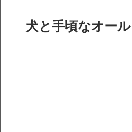
コ
ン
テ
犬と手頃なオール
ン
ツ
3D
へ
プ
ス
リ
キ
ン
ッ
タ
プ
ー
で
ジ
ャ
ン
ク